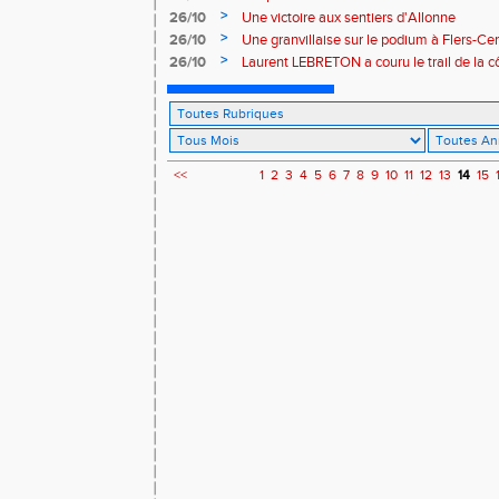
>
26/10
Une victoire aux sentiers d'Allonne
>
26/10
Une granvillaise sur le podium à Flers-Cer
>
26/10
Laurent LEBRETON a couru le trail de la 
<<
1
2
3
4
5
6
7
8
9
10
11
12
13
14
15