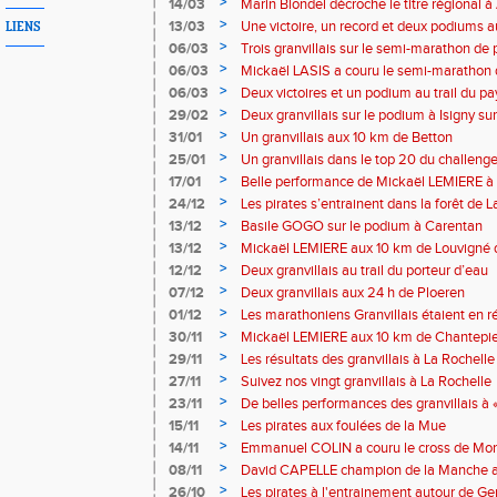
>
14/03
Marin Blondel décroche le titre régional 
>
13/03
Une victoire, un record et deux podiums 
LIENS
>
06/03
Trois granvillais sur le semi-marathon de 
>
06/03
Mickaël LASIS a couru le semi-marathon d
>
06/03
Deux victoires et un podium au trail du pa
>
29/02
Deux granvillais sur le podium à Isigny su
>
31/01
Un granvillais aux 10 km de Betton
>
25/01
Un granvillais dans le top 20 du challeng
>
17/01
Belle performance de Mickaël LEMIERE à 
>
24/12
Les pirates s’entrainent dans la forêt de 
>
13/12
Basile GOGO sur le podium à Carentan
>
13/12
Mickaël LEMIERE aux 10 km de Louvigné 
>
12/12
Deux granvillais au trail du porteur d’eau
>
07/12
Deux granvillais aux 24 h de Ploeren
>
01/12
Les marathoniens Granvillais étaient en r
>
30/11
Mickaël LEMIERE aux 10 km de Chantepi
>
29/11
Les résultats des granvillais à La Rochelle
>
27/11
Suivez nos vingt granvillais à La Rochelle
>
23/11
De belles performances des granvillais à «
>
15/11
Les pirates aux foulées de la Mue
>
14/11
Emmanuel COLIN a couru le cross de Mont
>
08/11
David CAPELLE champion de la Manche au 
Coutances.
>
26/10
Les pirates à l'entrainement autour de Ge