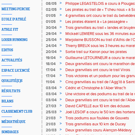
du faist
>
08/05
Philippe LEGASTELOIS a couru à Plougas
>
MEETING PERCHE
02/05
Les pirates au trail de « T’cheu nous » à S
>
01/05
4 granvillais ont couru le trail du belvédè
ECOLE D'ATHLÉ
>
01/05
Les pirates étaient à « La passagère »
>
30/04
Trois granvillais au trail « landes et bruyè
ATHLE FIT
>
29/04
Mickaël LEMIERE sous les 36 minutes au
>
25/04
Marjolaine BUSSON au trail d’Athis de l’
LOISIR RUNNING
>
24/04
Thierry BREUX sous les 3 heures au marat
EDITOS
>
20/04
Sortie trail sur Kairon pour les pirates
>
19/04
Guillaume LETOURNEUR a couru le marat
ACTUALITÉS
>
18/04
Deux granvillais ont couru le marathon d
>
17/04
Deux granvillais ont couru le trail Virois
ESPACE LICENCIÉ
>
17/04
Trois victoires et un podium pour les gran
en baie
QUALIFIÉ(E)S
>
11/04
Cinq granvillais au trail de l’Agg’lô à Sain
>
03/04
Cédric et Christophe à l'Aber Wrac'h
RÉSULTATS
>
03/04
Une victoire et des podiums au trail de la 
>
03/04
Deux granvillais ont couru le trail de l’Ab
BILANS
>
27/03
David CAPELLE aux 10 km des écluses
>
CLASSEMENT CLUB
25/03
Joël LESOIF a couru le 50 km des hortens
>
21/03
Trois podiums aux foulées de Gouvets
MÉDIATHÈQUE
>
21/03
Trois granvillais aux 10 km de Ducey
>
20/03
Deux granvillais couru Alençon-Médavy
SONDAGES