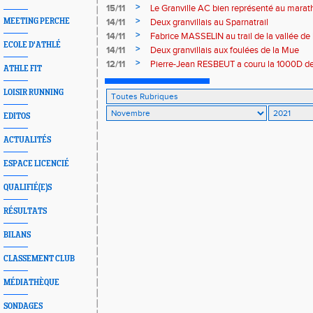
>
15/11
Le Granville AC bien représenté au marat
>
MEETING PERCHE
14/11
Deux granvillais au Sparnatrail
>
14/11
Fabrice MASSELIN au trail de la vallée de 
ECOLE D'ATHLÉ
>
14/11
Deux granvillais aux foulées de la Mue
>
12/11
Pierre-Jean RESBEUT a couru la 1000D d
ATHLE FIT
LOISIR RUNNING
EDITOS
ACTUALITÉS
ESPACE LICENCIÉ
QUALIFIÉ(E)S
RÉSULTATS
BILANS
CLASSEMENT CLUB
MÉDIATHÈQUE
SONDAGES