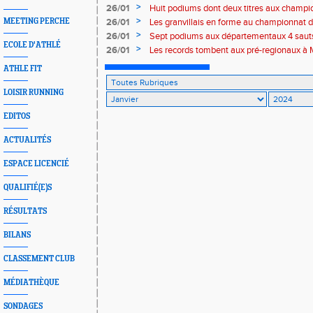
combinées et départementaux de lancers 
>
26/01
Huit podiums dont deux titres aux champ
salle Benjamins-Minimes
>
MEETING PERCHE
26/01
Les granvillais en forme au championnat 
>
26/01
Sept podiums aux départementaux 4 saut
ECOLE D'ATHLÉ
>
26/01
Les records tombent aux pré-regionaux à 
ATHLE FIT
LOISIR RUNNING
EDITOS
ACTUALITÉS
ESPACE LICENCIÉ
QUALIFIÉ(E)S
RÉSULTATS
BILANS
CLASSEMENT CLUB
MÉDIATHÈQUE
SONDAGES