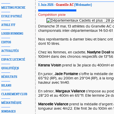
1 Juin 2026 -
Granville AC
(Webmaster)
MEETING PERCHE
Compétition piste
ECOLE D'ATHLÉ
ATHLE FIT
Dimanche 31 mai, 13 athlètes du Granville AC o
championnats inter-départementaux 14-50-61 
LOISIR RUNNING
Nos représentants à damier bleu et blanc ont
EDITOS
dont 10 titres.
ACTUALITÉS
Chez les femmes, en cadette,
Naelyne Doali
te
100mH dans des chronos respectifs de 13''56 (R
ESPACE LICENCIÉ
Kerana Voisin
prend la 3e place du 400mH en 
QUALIFIÉ(E)S
En junior,
Jade Fontaine
s'offre la médaille d
RÉSULTATS
65''92 (RP), au 200m en 29''04 (RP), à la lon
hauteur avec 1m40.
BILANS
En sénior,
Margaux Vallance
s'impose au poid
CLASSEMENT CLUB
28''20 et au 400m en 65''11. Elle termine 2e d
MÉDIATHÈQUE
Manoelle Vallance
prend la médaille d'argent 
longueur avec 4m22. Elle finit 3e du 100m en 1
SONDAGES