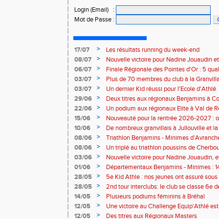
Login (Email)
:
Mot de Passe
:
>
17/07
Les résultats running du week-end
>
08/07
Nouvelle victoire pour Nadine Jouaudin et
>
06/07
Finale Régionale des Pointes d'Or : 5 qual
>
03/07
Plus de 70 membres du club à la Granvilla
>
03/07
Un dernier Kid réussi pour l'Ecole d'Athlé
>
29/06
Deux titres aux régionaux Benjamins à C
>
22/06
Un podium aux régionaux Elite à Val de R
>
15/06
Nouveauté pour la rentrée 2026-2027 : o
Baby Athlé
>
10/06
De nombreux granvillais à Jullouville et la
Jouaudin et Marius Delchard
>
08/06
Triathlon Benjamins - Minimes d'Avranche
victoire
>
08/06
Un triplé au triathlon poussins de Cherbo
>
03/06
Nouvelle victoire pour Nadine Jouaudin, 
granvillais à Saint-Loup
>
01/06
Départementaux Benjamins - Minimes : 14
>
28/05
5e Kid Athle : nos jeunes ont assuré sous 
>
28/05
2nd tour interclubs: le club se classe 6e 
>
14/05
Plusieurs podiums féminins à Bréhal
>
12/05
Une victoire au Challenge Equip'Athlé est
>
12/05
Des titres aux Régionaux Masters