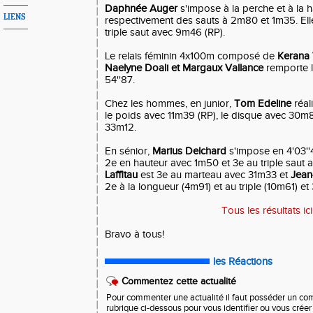
Daphnée Auger
s'impose à la perche et à la 
LIENS
respectivement des sauts à 2m80 et 1m35. Ell
triple saut avec 9m46 (RP).
Le relais féminin 4x100m composé de
Kerana 
Naelyne Doali et Margaux Vallance
remporte l
54''87.
Chez les hommes, en junior,
Tom Edeline
réal
le poids avec 11m39 (RP), le disque avec 30m
33m12.
En sénior,
Marius Delchard
s'impose en 4'03''
2e en hauteur avec 1m50 et 3e au triple saut
Laffitau
est 3e au marteau avec 31m33 et
Jean
2e à la longueur (4m91) et au triple (10m61) et
Tous les résultats ici
Bravo à tous!
les Réactions
Commentez cette actualité
Pour commenter une actualité il faut posséder un compt
rubrique ci-dessous pour vous identifier ou vous crée