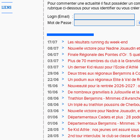
Pour commenter une actualité il faut posséder un compt
LIENS
rubrique ci-dessous pour vous identifier ou vous crée
Login (Email)
:
Mot de Passe
:
>
17/07
Les résultats running du week-end
>
08/07
Nouvelle victoire pour Nadine Jouaudin et
>
06/07
Finale Régionale des Pointes d'Or : 5 qual
>
03/07
Plus de 70 membres du club à la Granvilla
>
03/07
Un dernier Kid réussi pour l'Ecole d'Athlé
>
29/06
Deux titres aux régionaux Benjamins à C
>
22/06
Un podium aux régionaux Elite à Val de R
>
15/06
Nouveauté pour la rentrée 2026-2027 : o
Baby Athlé
>
10/06
De nombreux granvillais à Jullouville et la
Jouaudin et Marius Delchard
>
08/06
Triathlon Benjamins - Minimes d'Avranche
victoire
>
08/06
Un triplé au triathlon poussins de Cherbo
>
03/06
Nouvelle victoire pour Nadine Jouaudin, 
granvillais à Saint-Loup
>
01/06
Départementaux Cadets et plus : 28 podiu
>
01/06
Départementaux Benjamins - Minimes : 14
>
28/05
5e Kid Athle : nos jeunes ont assuré sous 
>
28/05
2nd tour interclubs: le club se classe 6e 