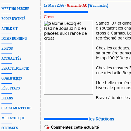
12 Mars 2026 -
Granville AC
(Webmaster)
MEETING PERCHE
Cross
ECOLE D'ATHLÉ
Samedi 07 et dim
disputaient les c
ATHLE FIT
cross à Carhaix. Le
représenté par deu
LOISIR RUNNING
Chez les cadettes
EDITOS
sa première partic
le top 100 (99e pla
ACTUALITÉS
Chez les masters 3
ESPACE LICENCIÉ
une très belle 8e p
QUALIFIÉ(E)S
Une belle manière 
hivernale pour nos
RÉSULTATS
Bravo à toutes les
BILANS
CLASSEMENT CLUB
MÉDIATHÈQUE
les Réactions
Commentez cette actualité
SONDAGES