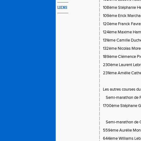
108ème Stéphanie Hé
LIENS
109ème Erick Marcha
120ème Franck Favra
124ème Maxime Hame
131ème Camille Duch
132ème Nicolas More
189ème Clémence Pic
230ème Laurent Lebr
231ème Amélie Cathe
Les autres courses d
Semi-marathon de Par
1700ème Stéphane Gi
Semi-marathon de Ch
559ème Aurélie Mon
644ème Williams Leb