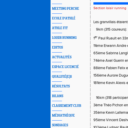
Section loisir running
MEETING PERCHE
ECOLE D'ATHLÉ
Les granvillais étaien
ATHLE FIT
9km (315 coureurs):
er
LOISIR RUNNING
1
Paul Ruault en 33
11ème Erwann Andre
EDITOS
65ème Sabrina Langl
ACTUALITÉS
74ème Axel Guerin 
ESPACE LICENCIÉ
88ème Fabien Felix e
156ème Aurore Dugu
QUALIFIÉ(E)S
181ème Kevin Alexis
RÉSULTATS
BILANS
16km (318 participant
3ème Théo Pichon e
CLASSEMENT CLUB
35ème Kevin Lallema
MÉDIATHÈQUE
95ème Vincent Desh
SONDAGES
102ème Ludovic Raul