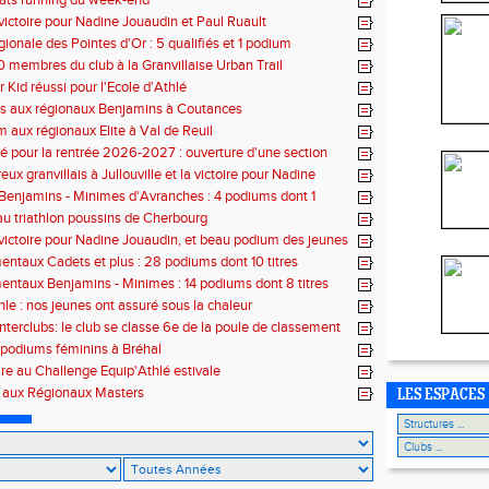
tats running du week-end
victoire pour Nadine Jouaudin et Paul Ruault
gionale des Pointes d'Or : 5 qualifiés et 1 podium
0 membres du club à la Granvillaise Urban Trail
 Kid réussi pour l'Ecole d'Athlé
es aux régionaux Benjamins à Coutances
 aux régionaux Elite à Val de Reuil
 pour la rentrée 2026-2027 : ouverture d'une section
lé
x granvillais à Jullouville et la victoire pour Nadine
et Marius Delchard
 Benjamins - Minimes d'Avranches : 4 podiums dont 1
 au triathlon poussins de Cherbourg
victoire pour Nadine Jouaudin, et beau podium des jeunes
s à Saint-Loup
ntaux Cadets et plus : 28 podiums dont 10 titres
ntaux Benjamins - Minimes : 14 podiums dont 8 titres
hle : nos jeunes ont assuré sous la chaleur
interclubs: le club se classe 6e de la poule de classement
 podiums féminins à Bréhal
ire au Challenge Equip'Athlé estivale
s aux Régionaux Masters
LES ESPACES