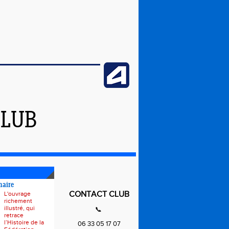
CLUB
naire
CONTACT CLUB
L'ouvrage
richement
illustré, qui
📞
retrace
l’Histoire de la
06 33 05 17 07