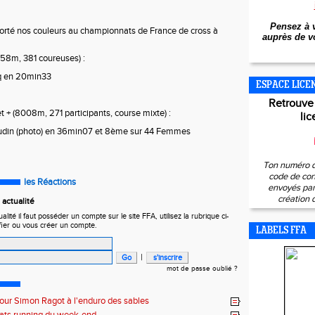
Pensez à v
orté nos couleurs au championnats de France de cross à
auprès de vo
8m, 381 coureuses) :
 en 20min33
ESPACE LICE
Retrouve
 + (8008m, 271 participants, course mixte) :
lic
din (photo) en 36min07 et 8ème sur 44 Femmes
Ton numéro d
code de con
les Réactions
envoyés par 
création 
actualité
ité il faut posséder un compte sur le site FFA, utilisez la rubrique ci-
fier ou vous créer un compte.
LABELS FFA
|
mot de passe oublié ?
pour Simon Ragot à l'enduro des sables