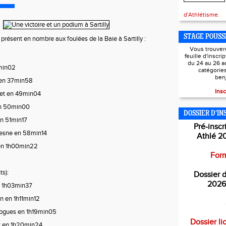
d'Athlétisme.
STAGE POUSS
t présent en nombre aux foulées de la Baie à Sartilly :
Vous trouver
feuille d'inscri
du 24 au 26 a
min02
catégorie
ben
 en 37min58
Insc
et en 49min04
en 50min00
DOSSIER D'IN
n 51min17
Pré-inscr
esne en 58min14
Athlé 2
 en 1h00min22
Form
s):
Dossier d
2026
n 1h03min37
n en 1h11min12
ogues en 1h19min05
Dossier li
t en 1h20min24