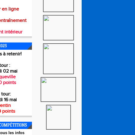
 en ligne
entraînement
t intérieur
2025
 à retenir!
tour :
i 02 mai
ueville
0 points
 tour:
i 16 mai
entin
 points
COMPÉTITIONS
ous les infos