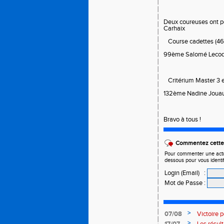
Deux coureuses ont p
Carhaix
Course cadettes (465
99ème Salomé Lecoq
Critérium Master 3 et
132ème Nadine Jouau
Bravo à tous !
Commentez cette 
Pour commenter une actual
dessous pour vous identi
Login (Email)
:
Mot de Passe
:
>
07/08
Victoire 
>