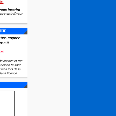
ici
ous inscrire
tre entraîneur
NCIÉ
 ton espace
encié
ici
e licence et ton
nexion te sont
mail lors de la
de ta licence