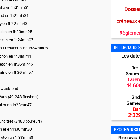
lie en 1h21min31
Dossier
nd en 1h21min34
créneaux 
y en 1h22min43
lin en 1h23min25
Règlemen
emin en 1h24min07
INTERCLUBS 
au Delacquis en 1h24min08
Les dates
hon en 1h31min14
eton en 1h36min46
1er 
rine en 1h36min57
Samed
Querq
14 60
u week-end:
is (49 248 finishers) :
2nd
Samed
llot en 1h23min47
Bar
21329
artres (2483 coureurs):
nier en 1h36min30
PROCHAINES 
reton en 1h38min31
Retr
ouvez t