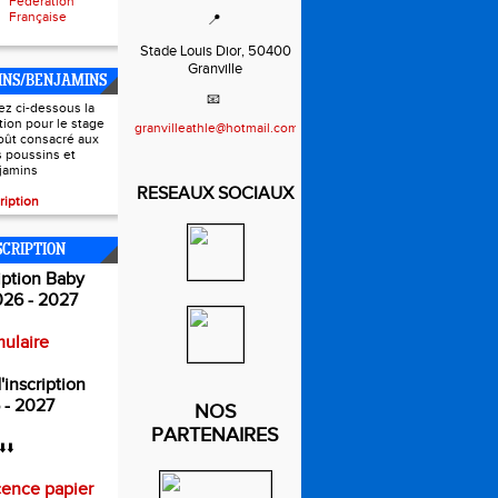
Fédération
Française
📍
Stade Louis Dior, 50400
Granville
INS/BENJAMINS
📧
ez ci-dessous la
ption pour le stage
granvilleathle@hotmail.com
oût consacré aux
s poussins et
jamins
RESEAUX SOCIAUX
ription
SCRIPTION
iption Baby
026 - 2027
ulaire
'inscription
 - 2027
NOS
PARTENAIRES
⬇️⬇️
cence papier