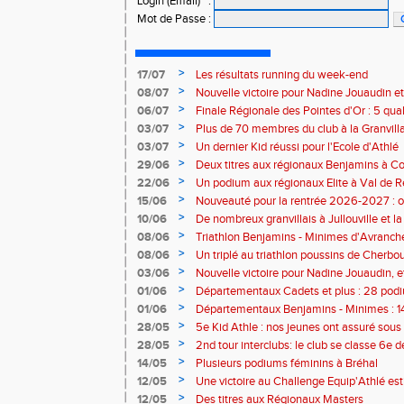
Login (Email)
:
Mot de Passe
:
>
17/07
Les résultats running du week-end
>
08/07
Nouvelle victoire pour Nadine Jouaudin et
>
06/07
Finale Régionale des Pointes d'Or : 5 qual
>
03/07
Plus de 70 membres du club à la Granvilla
>
03/07
Un dernier Kid réussi pour l'Ecole d'Athlé
>
29/06
Deux titres aux régionaux Benjamins à C
>
22/06
Un podium aux régionaux Elite à Val de R
>
15/06
Nouveauté pour la rentrée 2026-2027 : o
Baby Athlé
>
10/06
De nombreux granvillais à Jullouville et la
Jouaudin et Marius Delchard
>
08/06
Triathlon Benjamins - Minimes d'Avranche
victoire
>
08/06
Un triplé au triathlon poussins de Cherbo
>
03/06
Nouvelle victoire pour Nadine Jouaudin, 
granvillais à Saint-Loup
>
01/06
Départementaux Cadets et plus : 28 podiu
>
01/06
Départementaux Benjamins - Minimes : 14
>
28/05
5e Kid Athle : nos jeunes ont assuré sous 
>
28/05
2nd tour interclubs: le club se classe 6e 
>
14/05
Plusieurs podiums féminins à Bréhal
>
12/05
Une victoire au Challenge Equip'Athlé est
>
12/05
Des titres aux Régionaux Masters