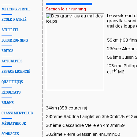
Section loisir running
MEETING PERCHE
Le week-end de
ECOLE D'ATHLÉ
granvillais sont
trail des loups
ATHLE FIT
59km (168 finis
LOISIR RUNNING
23ème Alexand
EDITOS
59ème Julien 
ACTUALITÉS
103ème Philipp
er
et 1
M6
ESPACE LICENCIÉ
QUALIFIÉ(E)S
RÉSULTATS
BILANS
34km (358 coureurs) :
CLASSEMENT CLUB
232ème Sabrina Langlet en 3h50min25 et 2
MÉDIATHÈQUE
301ème Cassandre Vielle en 4h12min59
302ème Pierre Grassin en 4h13min00
SONDAGES