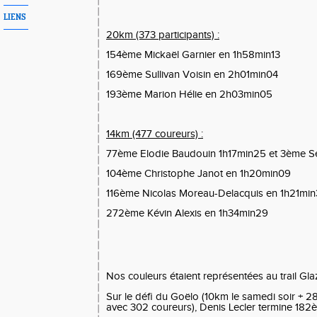
LIENS
20km (373 participants) :
154ème Mickaël Garnier en 1h58min13
169ème Sullivan Voisin en 2h01min04
193ème Marion Hélie en 2h03min05
14km (477 coureurs) :
77ème Elodie Baudouin 1h17min25 et 3ème S
104ème Christophe Janot en 1h20min09
116ème Nicolas Moreau-Delacquis en 1h21mi
272ème Kévin Alexis en 1h34min29
Nos couleurs étaient représentées au
trail Gl
Sur le défi du Goëlo (10km le samedi soir + 
avec 302 coureurs), Denis Lecler termine
182