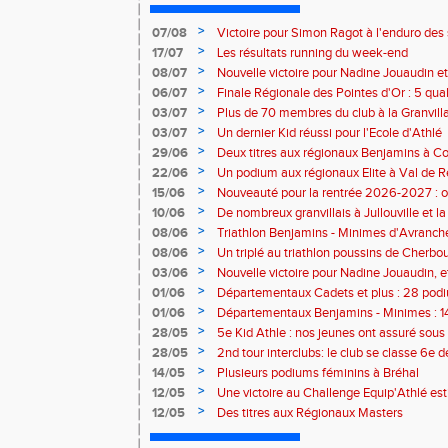
>
07/08
Victoire pour Simon Ragot à l'enduro des
>
17/07
Les résultats running du week-end
>
08/07
Nouvelle victoire pour Nadine Jouaudin et
>
06/07
Finale Régionale des Pointes d'Or : 5 qual
>
03/07
Plus de 70 membres du club à la Granvilla
>
03/07
Un dernier Kid réussi pour l'Ecole d'Athlé
>
29/06
Deux titres aux régionaux Benjamins à C
>
22/06
Un podium aux régionaux Elite à Val de R
>
15/06
Nouveauté pour la rentrée 2026-2027 : o
Baby Athlé
>
10/06
De nombreux granvillais à Jullouville et la
Jouaudin et Marius Delchard
>
08/06
Triathlon Benjamins - Minimes d'Avranche
victoire
>
08/06
Un triplé au triathlon poussins de Cherbo
>
03/06
Nouvelle victoire pour Nadine Jouaudin, 
granvillais à Saint-Loup
>
01/06
Départementaux Cadets et plus : 28 podiu
>
01/06
Départementaux Benjamins - Minimes : 14
>
28/05
5e Kid Athle : nos jeunes ont assuré sous 
>
28/05
2nd tour interclubs: le club se classe 6e 
>
14/05
Plusieurs podiums féminins à Bréhal
>
12/05
Une victoire au Challenge Equip'Athlé est
>
12/05
Des titres aux Régionaux Masters