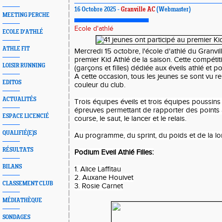
16 Octobre 2025 -
Granville AC
(Webmaster)
MEETING PERCHE
Ecole d'athlé
ECOLE D'ATHLÉ
ATHLE FIT
Mercredi 15 octobre, l'école d'athlé du Granvi
premier Kid Athlé de la saison. Cette compéti
LOISIR RUNNING
(garçons et filles) dédiée aux éveils athlé et p
A cette occasion, tous les jeunes se sont vu re
EDITOS
couleur du club.
ACTUALITÉS
Trois équipes éveils et trois équipes poussins
épreuves permettant de rapporter des points 
ESPACE LICENCIÉ
course, le saut, le lancer et le relais.
QUALIFIÉ(E)S
Au programme, du sprint, du poids et de la l
RÉSULTATS
Podium Eveil Athlé Filles:
BILANS
1. Alice Laffitau
2. Auxane Houivet
CLASSEMENT CLUB
3. Rosie Carnet
MÉDIATHÈQUE
SONDAGES