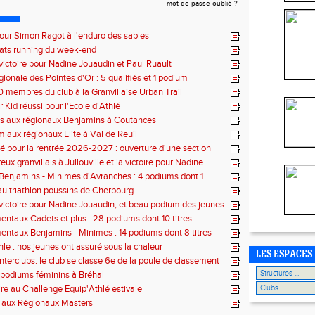
mot de passe oublié ?
pour Simon Ragot à l'enduro des sables
tats running du week-end
victoire pour Nadine Jouaudin et Paul Ruault
gionale des Pointes d'Or : 5 qualifiés et 1 podium
0 membres du club à la Granvillaise Urban Trail
 Kid réussi pour l'Ecole d'Athlé
es aux régionaux Benjamins à Coutances
 aux régionaux Elite à Val de Reuil
 pour la rentrée 2026-2027 : ouverture d'une section
lé
x granvillais à Jullouville et la victoire pour Nadine
et Marius Delchard
 Benjamins - Minimes d'Avranches : 4 podiums dont 1
 au triathlon poussins de Cherbourg
victoire pour Nadine Jouaudin, et beau podium des jeunes
s à Saint-Loup
ntaux Cadets et plus : 28 podiums dont 10 titres
ntaux Benjamins - Minimes : 14 podiums dont 8 titres
hle : nos jeunes ont assuré sous la chaleur
LES ESPACES
interclubs: le club se classe 6e de la poule de classement
 podiums féminins à Bréhal
ire au Challenge Equip'Athlé estivale
s aux Régionaux Masters