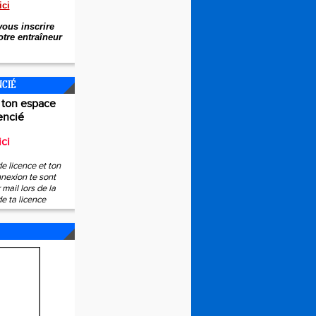
ici
ous inscrire
tre entraîneur
NCIÉ
 ton espace
encié
ici
e licence et ton
nexion te sont
mail lors de la
de ta licence