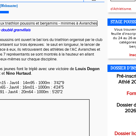
(Webmaster)
d'Athlétisme.
STAGE POUSS
Vous trouver
e doublé granvillais
feuille d'inscri
du 24 au 26 a
poussins ont ouvert le bal lors du triathlon organisé par le club
catégorie
rontaient sur trois épreuves: le saut en longueur, le lancer de
ben
ace à eux, ils retrouvaient des athlètes de l'AC Avranches et
7 représentants se sont montrés à la hauteur en allant
Insc
d'eux-mêmes sur chaque discipline.
DOSSIER D'IN
 jeunes font le triplé avec une victoire de
Louis Dogon
t
et
Nino Hurtaud
.
Pré-inscr
Athlé 2
15 - Javt4 : 14m95 - 1000m : 3'42''9
65 - Javt4 : 16m01 - 1000m : 4'24''5
91 - Javt4 : 20m64 - 1000m : 5'20''2
Form
Dossier d
2026
Dossier li