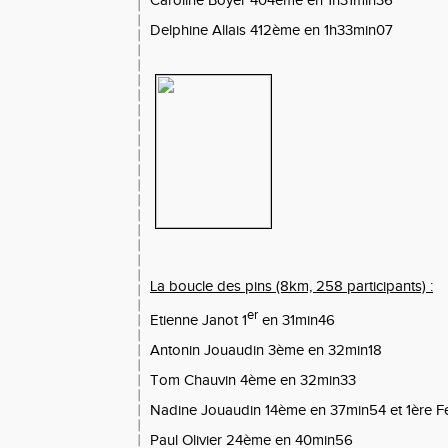
Caroline Boyer 404ème en 1h31min36
Delphine Allais 412ème en 1h33min07
La boucle des pins (8km, 258 participants) :
er
Etienne Janot 1
en 31min46
Antonin Jouaudin 3ème en 32min18
Tom Chauvin 4ème en 32min33
Nadine Jouaudin 14ème en 37min54 et 1ère 
Paul Olivier 24ème en 40min56