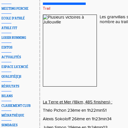
Trail
MEETING PERCHE
Les granvillais
ECOLE D'ATHLÉ
nombre au trail 
ATHLE FIT
LOISIR RUNNING
EDITOS
ACTUALITÉS
ESPACE LICENCIÉ
QUALIFIÉ(E)S
RÉSULTATS
BILANS
La Terre et Mer (18km, 485 finishers) :
CLASSEMENT CLUB
Théo Pichon 23ème en 1h22min51
MÉDIATHÈQUE
Alexis Sokoloff 26ème en 1h23min34
SONDAGES
Julien Simon 29ème en 1h24min03