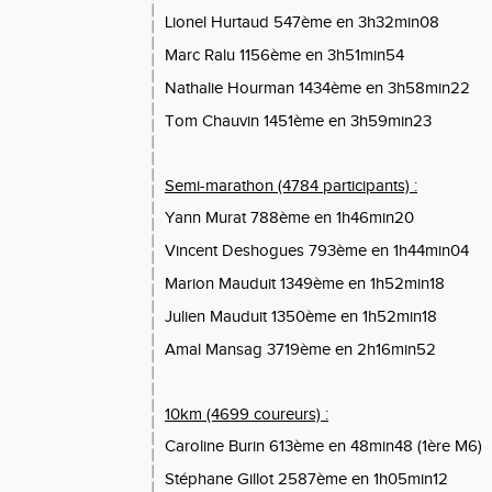
Lionel Hurtaud 547ème en 3h32min08
Marc Ralu 1156ème en 3h51min54
Nathalie Hourman 1434ème en 3h58min22
Tom Chauvin 1451ème en 3h59min23
Semi-marathon (4784 participants) :
Yann Murat 788ème en 1h46min20
Vincent Deshogues 793ème en 1h44min04
Marion Mauduit 1349ème en 1h52min18
Julien Mauduit 1350ème en 1h52min18
Amal Mansag 3719ème en 2h16min52
10km (4699 coureurs) :
Caroline Burin 613ème en 48min48 (1ère M6)
Stéphane Gillot 2587ème en 1h05min12