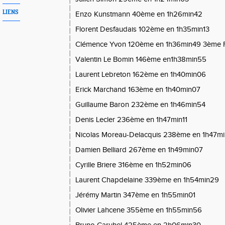
LIENS
Enzo Kunstmann 40ème en 1h26min42
Florent Desfaudais 102ème en 1h35min13
Clémence Yvon 120ème en 1h36min49 3ème
Valentin Le Bomin 146ème en1h38min55
Laurent Lebreton 162ème en 1h40min06
Erick Marchand 163ème en 1h40min07
Guillaume Baron 232ème en 1h46min54
Denis Lecler 236ème en 1h47min11
Nicolas Moreau-Delacquis 238ème en 1h47mi
Damien Belliard 267ème en 1h49min07
Cyrille Briere 316ème en 1h52min06
Laurent Chapdelaine 339ème en 1h54min29
Jérémy
Martin 347ème en 1h55min01
Olivier Lahcene 355ème en 1h55min56