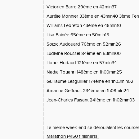
Victorien Barre 29ème en 42min37
Aurélie Monnier 33ème en 43min40 3ème F
Williams Lebreton 43ème en 46min10
Lisa Bainée 65ème en 50min15
Soizic Audouard 76ème en 52min26
Ludivine Roussel 84ème en 53min00
Lionel Hurtaud 121ème en 57min34
Nadia Touahri 148ème en 1h00min25
Guillaume Lesguillier 174ème en 1h03min02
Amarine Geffrault 234ème en 1h08min24
Jean-Charles Faisant 241ème en 1h02min03
Le même week-end se déroulaient les courses 
Marathon (4150 finishers) :