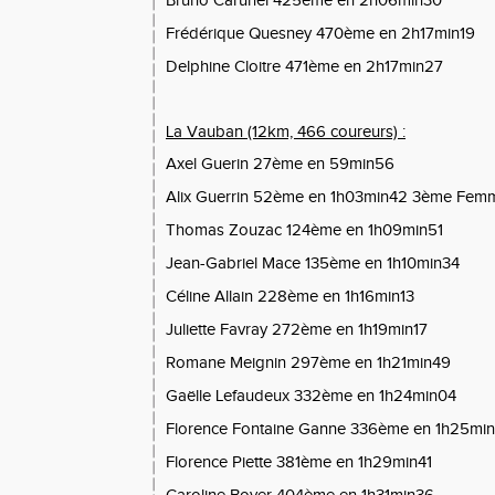
Bruno Caruhel 425ème en 2h06min30
Frédérique Quesney 470ème en 2h17min19
Delphine Cloitre 471ème en 2h17min27
La Vauban (12km, 466 coureurs) :
Axel Guerin 27ème en 59min56
Alix Guerrin 52ème en 1h03min42 3ème Fem
Thomas Zouzac 124ème en 1h09min51
Jean-Gabriel Mace 135ème en 1h10min34
Céline Allain 228ème en 1h16min13
Juliette Favray 272ème en 1h19min17
Romane Meignin 297ème en 1h21min49
Gaëlle Lefaudeux 332ème en 1h24min04
Florence Fontaine Ganne 336ème en 1h25mi
Florence Piette 381ème en 1h29min41