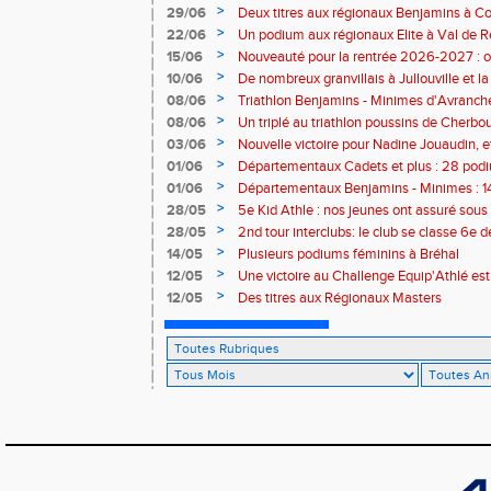
>
29/06
Deux titres aux régionaux Benjamins à C
>
22/06
Un podium aux régionaux Elite à Val de R
>
15/06
Nouveauté pour la rentrée 2026-2027 : o
Baby Athlé
>
10/06
De nombreux granvillais à Jullouville et la
Jouaudin et Marius Delchard
>
08/06
Triathlon Benjamins - Minimes d'Avranche
victoire
>
08/06
Un triplé au triathlon poussins de Cherbo
>
03/06
Nouvelle victoire pour Nadine Jouaudin, 
granvillais à Saint-Loup
>
01/06
Départementaux Cadets et plus : 28 podiu
>
01/06
Départementaux Benjamins - Minimes : 14
>
28/05
5e Kid Athle : nos jeunes ont assuré sous 
>
28/05
2nd tour interclubs: le club se classe 6e 
>
14/05
Plusieurs podiums féminins à Bréhal
>
12/05
Une victoire au Challenge Equip'Athlé est
>
12/05
Des titres aux Régionaux Masters