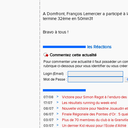
A Domfront, François Lemercier a participé à l
termine 32ème en 50min31
Bravo à tous !
les Réactions
Commentez cette actualité
Pour commenter une actualité il faut posséder un compt
rubrique ci-dessous pour vous identifier ou vous crée
Login (Email)
:
Mot de Passe
:
>
07/08
Victoire pour Simon Ragot à l'enduro des
>
17/07
Les résultats running du week-end
>
08/07
Nouvelle victoire pour Nadine Jouaudin et
>
06/07
Finale Régionale des Pointes d'Or : 5 qual
>
03/07
Plus de 70 membres du club à la Granvilla
>
03/07
Un dernier Kid réussi pour l'Ecole d'Athlé