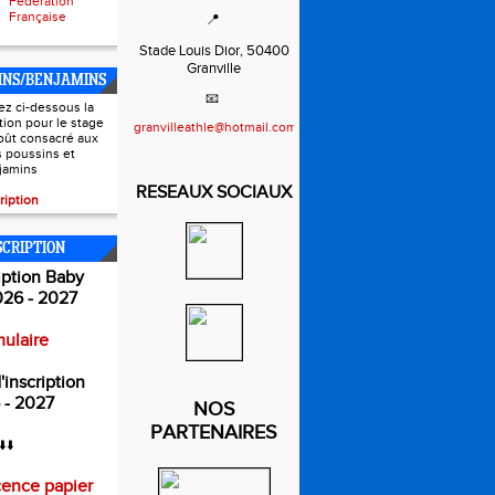
Fédération
Française
📍
Stade Louis Dior, 50400
Granville
INS/BENJAMINS
📧
ez ci-dessous la
ption pour le stage
granvilleathle@hotmail.com
oût consacré aux
s poussins et
jamins
RESEAUX SOCIAUX
ription
SCRIPTION
iption Baby
026 - 2027
ulaire
'inscription
 - 2027
NOS
PARTENAIRES
⬇️⬇️
cence papier