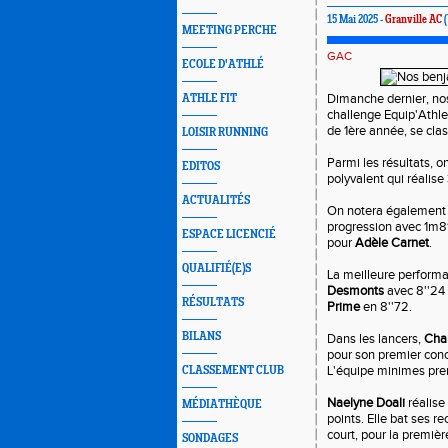
15 Mai 2025 -
Granville AC
(
MEETING PERCHE
GAC
ECOLE D'ATHLÉ
Dimanche dernier, nos
ATHLE FIT
challenge Equip'Athl
de 1ère année, se cla
LOISIR RUNNING
Parmi les résultats, o
EDITOS
polyvalent qui réalis
ACTUALITÉS
On notera également 
progression avec 1m8
ESPACE LICENCIÉ
pour
Adèle Carnet
.
QUALIFIÉ(E)S
La meilleure performan
Desmonts
avec 8''24
RÉSULTATS
Prime
en 8''72.
BILANS
Dans les lancers,
Cha
pour son premier con
L'équipe minimes
pre
CLASSEMENT CLUB
Naelyne Doali
réalise 
MÉDIATHÈQUE
points. Elle bat ses 
court, pour la premièr
SONDAGES