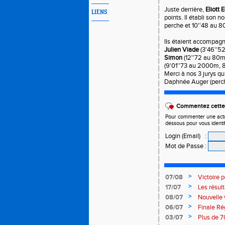
Juste derrière,
Eliott 
LIENS
points. Il établi son
perche et 10''48 au 8
Ils étaient accompag
Julien Viade
(3'46''5
Simon
(12''72 au 80m
(9'01''73 au 2000m, 
Merci à nos 3 jurys qui
Daphnée Auger (perche
Commentez cette 
Pour commenter une actual
dessous pour vous identi
Login (Email)
:
Mot de Passe
:
>
07/08
Victoire 
>
17/07
Les résul
>
08/07
Nouvelle 
>
06/07
Finale Ré
>
03/07
Plus de 7