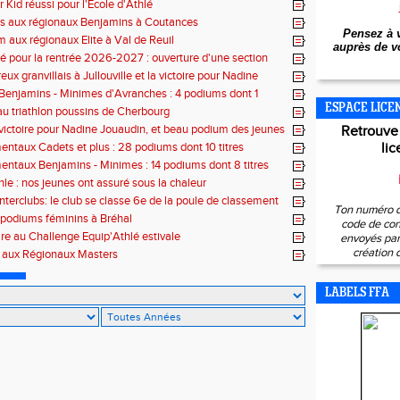
 Kid réussi pour l'Ecole d'Athlé
es aux régionaux Benjamins à Coutances
Pensez à v
 aux régionaux Elite à Val de Reuil
auprès de vo
 pour la rentrée 2026-2027 : ouverture d'une section
lé
x granvillais à Jullouville et la victoire pour Nadine
et Marius Delchard
 Benjamins - Minimes d'Avranches : 4 podiums dont 1
ESPACE LICE
 au triathlon poussins de Cherbourg
victoire pour Nadine Jouaudin, et beau podium des jeunes
Retrouve
s à Saint-Loup
ntaux Cadets et plus : 28 podiums dont 10 titres
lic
ntaux Benjamins - Minimes : 14 podiums dont 8 titres
hle : nos jeunes ont assuré sous la chaleur
interclubs: le club se classe 6e de la poule de classement
Ton numéro d
 podiums féminins à Bréhal
code de con
ire au Challenge Equip'Athlé estivale
envoyés par 
création 
s aux Régionaux Masters
LABELS FFA