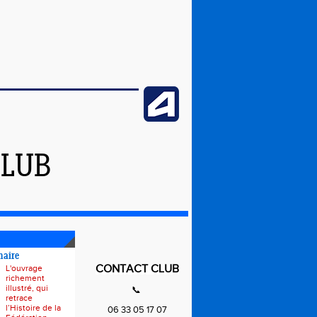
CLUB
naire
CONTACT CLUB
L'ouvrage
richement
illustré, qui
📞
retrace
l’Histoire de la
06 33 05 17 07