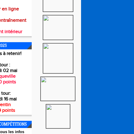
 en ligne
entraînement
t intérieur
2025
 à retenir!
tour :
i 02 mai
ueville
0 points
 tour:
i 16 mai
entin
 points
COMPÉTITIONS
ous les infos