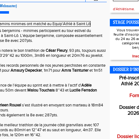
Webmaster)
d'Athlétisme.
STAGE POUSS
Vous trouver
 benjamins - minimes participaient au tour estival du
feuille d'inscri
e à Saint-Lô. L'équipe benjamine, composée essentiellement
du 24 au 26 a
sse 8e avec 207pts.
catégorie
ben
n notera le bon triathlon de
César Fleury
, 93 pts, toujours aussi
e 3'29''42 au 1000m, 3m86 en longueur et 20m76 au javelot.
Insc
les records personnels de nos jeunes perchistes en constante
DOSSIER D'IN
1 pour
Amaury Depecker
, 1m71 pour
Amra Tainturier
et 1m51
Pré-inscr
Athlé 2
ce de l'équipe au sprint est à mettre à l'actif d'
Adèle
 au 50m devant
Malou Touchais
8''43 et
Lucille Ferradon
Form
rleen Rouxel
s'est illustré en envoyant son marteau à 18m84
Dossier d
cours.
2026
nds également la 8e avec 287pts.
le meilleur triathlon de la journée côté granvillais avec 107
records au 80mH en 12''47 et au saut en longueur, 4m37. Elle
e fois, le 120m en 16''42.
Dossier li