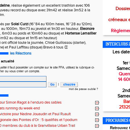
Edeline
, réalise également un excellent triathlon avec 106
Dossier
 nouveau record au disque avec 31m42 et réalise 3m52 à la
0m.
créneaux 
nés par
Solal Curzi
(16''84 au 100m haies, 16''28 au 120m),
2 au 1000m, 19m73 au javelot et 1m30 en hauteur,
Eleonore
Règlemen
, 6m03 au poids et 10m60 au disque) et
Hortense Lemaillier
8m92 au disque et 1m15 en hauteur)
 ont officié toute la journée, Chloé Guillossou (starter),
INTERCLUBS 
) et Paul Laffitau (disque) Bravo à tous 👏
Les dates
les Réactions
actualité
1er 
ité il faut posséder un compte sur le site FFA, utilisez la rubrique ci-
Samed
fier ou vous créer un compte.
Querq
14 60
|
mot de passe oublié ?
2nd
Samed
Bar
pour Simon Ragot à l'enduro des sables
21329
tats running du week-end
victoire pour Nadine Jouaudin et Paul Ruault
gionale des Pointes d'Or : 5 qualifiés et 1 podium
PROCHAINES 
0 membres du club à la Granvillaise Urban Trail
Retr
ouvez t