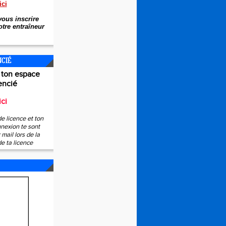
ici
ous inscrire
tre entraîneur
NCIÉ
 ton espace
encié
ici
e licence et ton
nexion te sont
mail lors de la
de ta licence