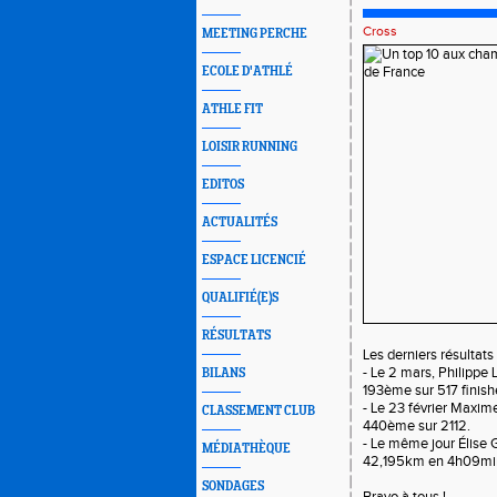
Cross
MEETING PERCHE
ECOLE D'ATHLÉ
ATHLE FIT
LOISIR RUNNING
EDITOS
ACTUALITÉS
ESPACE LICENCIÉ
QUALIFIÉ(E)S
RÉSULTATS
Les derniers résultats 
- Le 2 mars, Philippe 
BILANS
193ème sur 517 finis
- Le 23 février Maxim
CLASSEMENT CLUB
440ème sur 2112.
- Le même jour Élise G
MÉDIATHÈQUE
42,195km en 4h09min,
SONDAGES