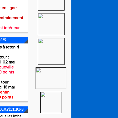
 en ligne
entraînement
t intérieur
2025
 à retenir!
tour :
i 02 mai
ueville
0 points
 tour:
i 16 mai
entin
 points
COMPÉTITIONS
ous les infos