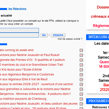
Dossier
les Réactions
actualité
créneaux 
ité il faut posséder un compte sur le site FFA, utilisez la rubrique ci-
fier ou vous créer un compte.
Règlemen
|
INTERCLUBS 
mot de passe oublié ?
Les dates
tats running du week-end
1er 
victoire pour Nadine Jouaudin et Paul Ruault
Samed
gionale des Pointes d'Or : 5 qualifiés et 1 podium
Querq
0 membres du club à la Granvillaise Urban Trail
14 60
 Kid réussi pour l'Ecole d'Athlé
es aux régionaux Benjamins à Coutances
2nd
 aux régionaux Elite à Val de Reuil
Samed
 pour la rentrée 2026-2027 : ouverture d'une section
Bar
lé
x granvillais à Jullouville et la victoire pour Nadine
21329
et Marius Delchard
 Benjamins - Minimes d'Avranches : 4 podiums dont 1
 au triathlon poussins de Cherbourg
PROCHAINES 
victoire pour Nadine Jouaudin, et beau podium des jeunes
Retr
ouvez t
s à Saint-Loup
ntaux Cadets et plus : 28 podiums dont 10 titres