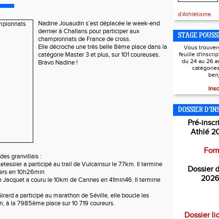
d'Athlétisme.
Nadine Jouaudin s’est déplacée le week-end
dernier à Challans pour participer aux
STAGE POUSS
championnats de France de cross.
Elle décroche une très belle 8ème place dans la
Vous trouver
catégorie Master 3 et plus, sur 101 coureuses.
feuille d'inscri
du 24 au 26 a
Bravo Nadine !
catégorie
ben
Insc
DOSSIER D'IN
Pré-inscr
Athlé 2
Form
des granvillais :
Letessier a participé au trail de Vulcainsur le 77km. Il termine
Dossier d
hers en 10h26min
2026
e Jacquet a couru le 10km de Cannes en 41min46. Il termine
irard a participé au marathon de Séville, elle boucle les
 à la 7985ème place sur 10 719 coureurs.
Dossier li