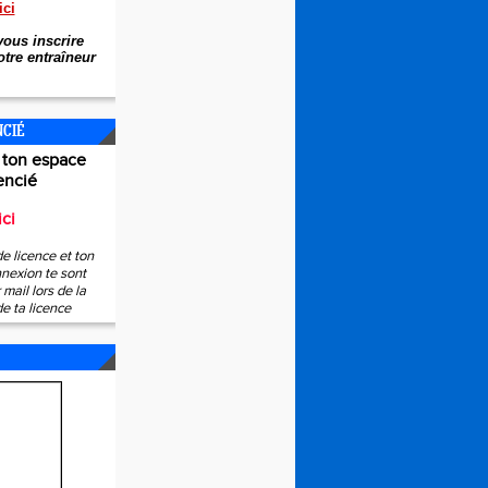
ici
ous inscrire
tre entraîneur
NCIÉ
 ton espace
encié
ici
e licence et ton
nexion te sont
mail lors de la
de ta licence