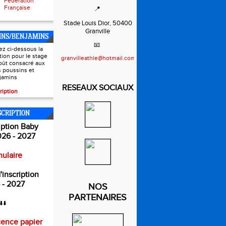
Fédération
Française
📍
Stade Louis Dior, 50400
Granville
INS/BENJAMINS
📧
ez ci-dessous la
ption pour le stage
granvilleathle@hotmail.com
oût consacré aux
s poussins et
jamins
RESEAUX SOCIAUX
ription
SCRIPTION
iption Baby
026 - 2027
ulaire
'inscription
 - 2027
NOS
PARTENAIRES
⬇️⬇️
cence papier