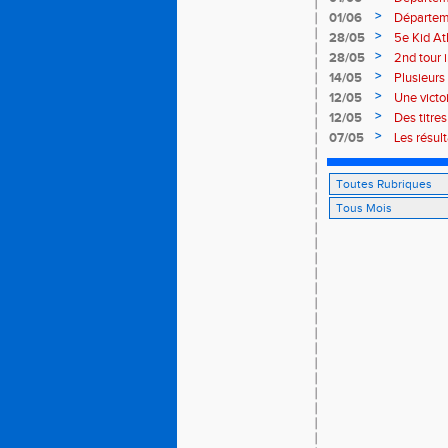
>
01/06
Départeme
>
28/05
5e Kid At
>
28/05
2nd tour 
>
14/05
Plusieurs
>
12/05
Une victo
>
12/05
Des titre
>
07/05
Les résul