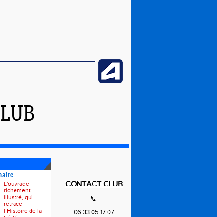
CLUB
naire
CONTACT CLUB
L'ouvrage
richement
illustré, qui
📞
retrace
l’Histoire de la
06 33 05 17 07