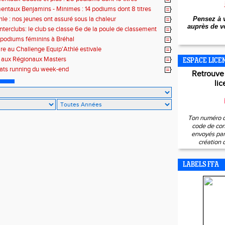
ntaux Benjamins - Minimes : 14 podiums dont 8 titres
hle : nos jeunes ont assuré sous la chaleur
Pensez à v
auprès de vo
interclubs: le club se classe 6e de la poule de classement
 podiums féminins à Bréhal
ire au Challenge Equip'Athlé estivale
s aux Régionaux Masters
ESPACE LICE
tats running du week-end
Retrouve
lic
Ton numéro d
code de con
envoyés par 
création 
LABELS FFA