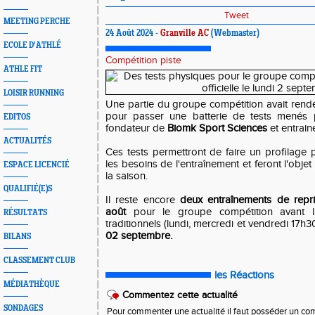
Tweet
MEETING PERCHE
24 Août 2024 -
Granville AC
(Webmaster)
ECOLE D'ATHLÉ
Compétition piste
ATHLE FIT
LOISIR RUNNING
Une partie du groupe compétition avait rend
pour passer une batterie de tests menés
EDITOS
fondateur de
Biomk Sport Sciences
et entrain
ACTUALITÉS
Ces tests permettront de faire un profilage 
les besoins de l'entraînement et feront l'objet
ESPACE LICENCIÉ
la saison.
QUALIFIÉ(E)S
Il reste encore
deux entraînements de repri
août
pour le groupe compétition avant l
RÉSULTATS
traditionnels (lundi, mercredi et vendredi 17h3
02 septembre.
BILANS
CLASSEMENT CLUB
les Réactions
MÉDIATHÈQUE
Commentez cette actualité
SONDAGES
Pour commenter une actualité il faut posséder un compt