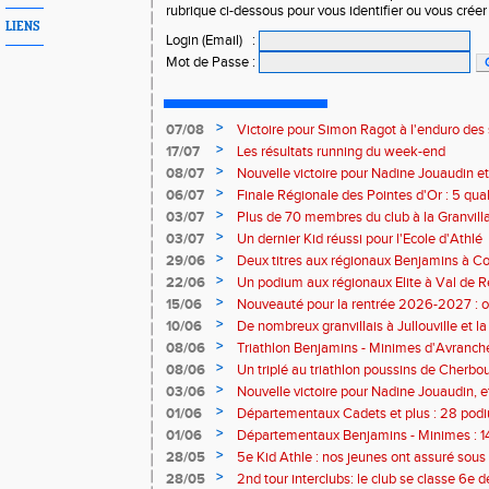
rubrique ci-dessous pour vous identifier ou vous crée
LIENS
Login (Email)
:
Mot de Passe
:
>
07/08
Victoire pour Simon Ragot à l'enduro des
>
17/07
Les résultats running du week-end
>
08/07
Nouvelle victoire pour Nadine Jouaudin et
>
06/07
Finale Régionale des Pointes d'Or : 5 qual
>
03/07
Plus de 70 membres du club à la Granvilla
>
03/07
Un dernier Kid réussi pour l'Ecole d'Athlé
>
29/06
Deux titres aux régionaux Benjamins à C
>
22/06
Un podium aux régionaux Elite à Val de R
>
15/06
Nouveauté pour la rentrée 2026-2027 : o
Baby Athlé
>
10/06
De nombreux granvillais à Jullouville et la
Jouaudin et Marius Delchard
>
08/06
Triathlon Benjamins - Minimes d'Avranche
victoire
>
08/06
Un triplé au triathlon poussins de Cherbo
>
03/06
Nouvelle victoire pour Nadine Jouaudin, 
granvillais à Saint-Loup
>
01/06
Départementaux Cadets et plus : 28 podiu
>
01/06
Départementaux Benjamins - Minimes : 14
>
28/05
5e Kid Athle : nos jeunes ont assuré sous 
>
28/05
2nd tour interclubs: le club se classe 6e 