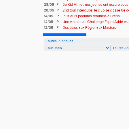
>
28/05
5e Kid Athle : nos jeunes ont assuré sous 
>
28/05
2nd tour interclubs: le club se classe 6e 
>
14/05
Plusieurs podiums féminins à Bréhal
>
12/05
Une victoire au Challenge Equip'Athlé est
>
12/05
Des titres aux Régionaux Masters