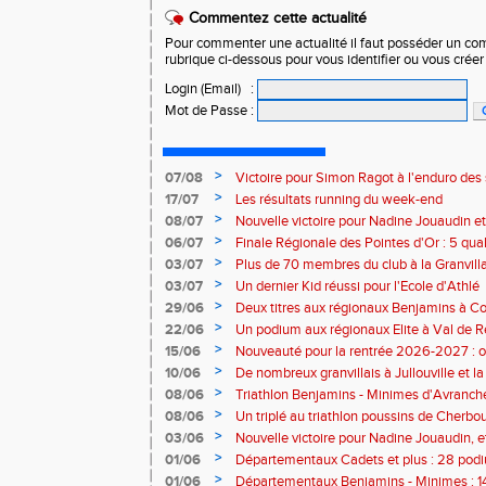
Commentez cette actualité
Pour commenter une actualité il faut posséder un compt
rubrique ci-dessous pour vous identifier ou vous crée
Login (Email)
:
Mot de Passe
:
>
07/08
Victoire pour Simon Ragot à l'enduro des
>
17/07
Les résultats running du week-end
>
08/07
Nouvelle victoire pour Nadine Jouaudin et
>
06/07
Finale Régionale des Pointes d'Or : 5 qual
>
03/07
Plus de 70 membres du club à la Granvilla
>
03/07
Un dernier Kid réussi pour l'Ecole d'Athlé
>
29/06
Deux titres aux régionaux Benjamins à C
>
22/06
Un podium aux régionaux Elite à Val de R
>
15/06
Nouveauté pour la rentrée 2026-2027 : o
Baby Athlé
>
10/06
De nombreux granvillais à Jullouville et la
Jouaudin et Marius Delchard
>
08/06
Triathlon Benjamins - Minimes d'Avranche
victoire
>
08/06
Un triplé au triathlon poussins de Cherbo
>
03/06
Nouvelle victoire pour Nadine Jouaudin, 
granvillais à Saint-Loup
>
01/06
Départementaux Cadets et plus : 28 podiu
>
01/06
Départementaux Benjamins - Minimes : 14