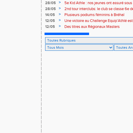
>
28/05
5e Kid Athle : nos jeunes ont assuré sous 
>
28/05
2nd tour interclubs: le club se classe 6e 
>
14/05
Plusieurs podiums féminins à Bréhal
>
12/05
Une victoire au Challenge Equip'Athlé est
>
12/05
Des titres aux Régionaux Masters