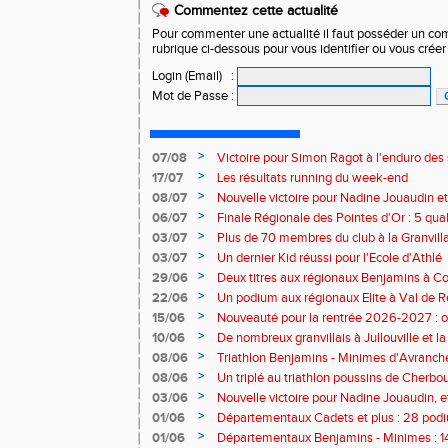
Commentez cette actualité
Pour commenter une actualité il faut posséder un compt
rubrique ci-dessous pour vous identifier ou vous crée
Login (Email)
:
Mot de Passe
:
>
07/08
Victoire pour Simon Ragot à l'enduro des
>
17/07
Les résultats running du week-end
>
08/07
Nouvelle victoire pour Nadine Jouaudin et
>
06/07
Finale Régionale des Pointes d'Or : 5 qual
>
03/07
Plus de 70 membres du club à la Granvilla
>
03/07
Un dernier Kid réussi pour l'Ecole d'Athlé
>
29/06
Deux titres aux régionaux Benjamins à C
>
22/06
Un podium aux régionaux Elite à Val de R
>
15/06
Nouveauté pour la rentrée 2026-2027 : o
Baby Athlé
>
10/06
De nombreux granvillais à Jullouville et la
Jouaudin et Marius Delchard
>
08/06
Triathlon Benjamins - Minimes d'Avranche
victoire
>
08/06
Un triplé au triathlon poussins de Cherbo
>
03/06
Nouvelle victoire pour Nadine Jouaudin, 
granvillais à Saint-Loup
>
01/06
Départementaux Cadets et plus : 28 podiu
>
01/06
Départementaux Benjamins - Minimes : 14