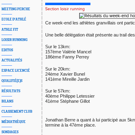
Section loisir running
MEETING PERCHE
ECOLE D'ATHLÉ
Ce week-end les athlètes granvillais ont parti
ATHLE FIT
Une belle délégation était présente au trail 
LOISIR RUNNING
Sur le 13km:
EDITOS
157ème Valérie Mancel
186ème Fanny Perrey
ACTUALITÉS
Sur le 20km:
ESPACE LICENCIÉ
24ème Xavier Bunel
141ème Mireille Jardin
QUALIFIÉ(E)S
Sur le 57km:
RÉSULTATS
40ème Philippe Letessier
41ème Stéphane Gillot
BILANS
CLASSEMENT CLUB
Jonathan Berre a quant à lui participé aux 5k
MÉDIATHÈQUE
termine à la 47ème place.
SONDAGES