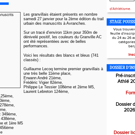
d'Athlétisme.
Les granvillais étaient présents en nombre
samedi 27 janvier pour la 2ème édition du trail
STAGE POUSS
urbain des manuscrits à Avranches.
Vous trouver
Sur un tracé d’environ 11km pour 350m de
feuille d'inscri
dénivelé positif, les couleurs du Granville AC
du 24 au 26 a
ont été représentées avec de belles
catégorie
performances.
ben
Insc
Voici les résultats des blancs et bleus (741
classés) :
DOSSIER D'IN
Guillaume Lecoq termine premier granvillais à
une très belle 11ème place,
Pré-inscr
Erwann André 21ème,
Athlé 2
Frédéric Vigier 82ème,
Philippe Le Tessier 108ème et 2ème M5,
Laurent Lebreton 124ème,
Form
 125ème,
33ème,
Dossier d
t 278ème,
ème,
2026
t 349ème,
r 438ème,
me et 1ère M5
a 456ème
me
Dossier li