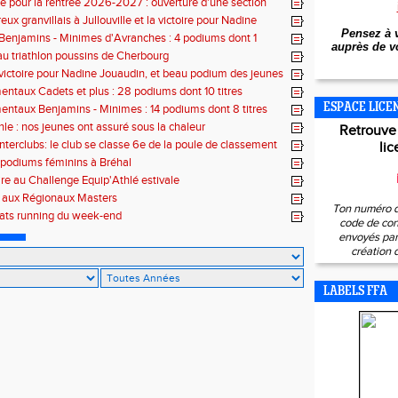
 pour la rentrée 2026-2027 : ouverture d'une section
lé
x granvillais à Jullouville et la victoire pour Nadine
Pensez à v
et Marius Delchard
 Benjamins - Minimes d'Avranches : 4 podiums dont 1
auprès de vo
 au triathlon poussins de Cherbourg
victoire pour Nadine Jouaudin, et beau podium des jeunes
s à Saint-Loup
ntaux Cadets et plus : 28 podiums dont 10 titres
ESPACE LICE
ntaux Benjamins - Minimes : 14 podiums dont 8 titres
hle : nos jeunes ont assuré sous la chaleur
Retrouve
interclubs: le club se classe 6e de la poule de classement
lic
 podiums féminins à Bréhal
ire au Challenge Equip'Athlé estivale
s aux Régionaux Masters
Ton numéro d
tats running du week-end
code de con
envoyés par 
création 
LABELS FFA