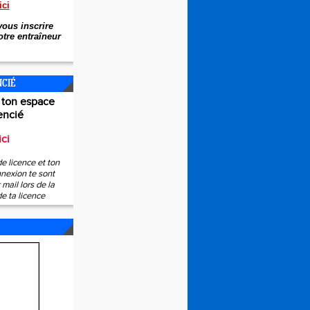
ici
ous inscrire
tre entraîneur
NCIÉ
 ton espace
encié
ici
e licence et ton
nexion te sont
mail lors de la
de ta licence