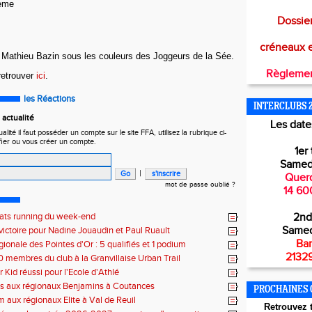
0ème
Dossier
créneaux 
de Mathieu Bazin sous les couleurs des Joggeurs de la Sée.
Règlemen
 retrouver
ici
.
les Réactions
INTERCLUBS 
actualité
Les dates
ité il faut posséder un compte sur le site FFA, utilisez la rubrique ci-
fier ou vous créer un compte.
1er 
Samed
|
Querq
mot de passe oublié ?
14 60
tats running du week-end
2nd
Samed
victoire pour Nadine Jouaudin et Paul Ruault
Bar
gionale des Pointes d'Or : 5 qualifiés et 1 podium
21329
0 membres du club à la Granvillaise Urban Trail
 Kid réussi pour l'Ecole d'Athlé
es aux régionaux Benjamins à Coutances
PROCHAINES 
 aux régionaux Elite à Val de Reuil
Retr
ouvez t