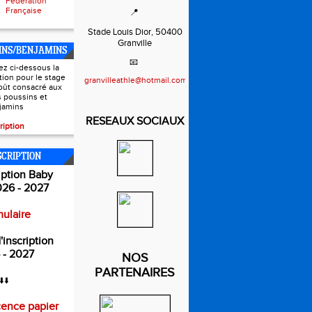
Fédération
Française
📍
Stade Louis Dior, 50400
Granville
INS/BENJAMINS
📧
ez ci-dessous la
ption pour le stage
granvilleathle@hotmail.com
oût consacré aux
s poussins et
jamins
RESEAUX SOCIAUX
ription
SCRIPTION
iption Baby
026 - 2027
ulaire
'inscription
 - 2027
NOS
PARTENAIRES
⬇️⬇️
cence papier