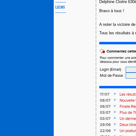
Delphine Cloitre 63
LIENS
Bravo à tous !
A noter la victoire 
Tous les résultats à
Commentez cette 
Pour commenter une actual
dessous pour vous identi
Login (Email)
:
Mot de Passe
:
>
17/07
Les résul
>
08/07
Nouvelle 
>
06/07
Finale Ré
>
03/07
Plus de 7
>
03/07
Un dernier
>
29/06
Deux titr
>
22/06
Un podium