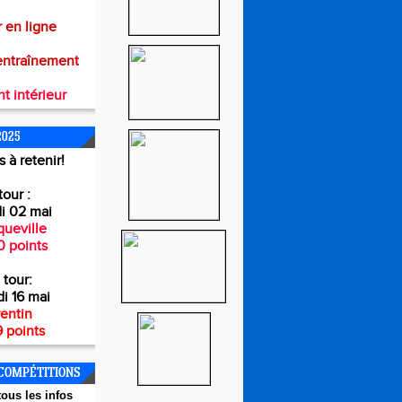
 en ligne
entraînement
t intérieur
2025
 à retenir!
tour :
i 02 mai
ueville
0 points
 tour:
i 16 mai
entin
 points
COMPÉTITIONS
ous les infos