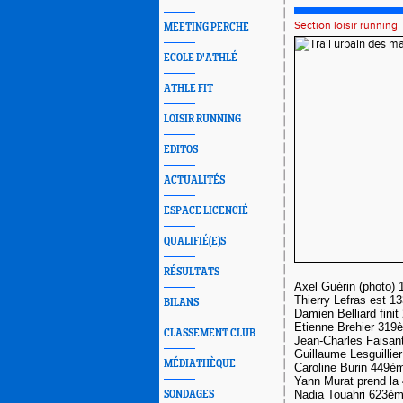
Section loisir running
MEETING PERCHE
ECOLE D'ATHLÉ
ATHLE FIT
LOISIR RUNNING
EDITOS
ACTUALITÉS
ESPACE LICENCIÉ
QUALIFIÉ(E)S
RÉSULTATS
Axel Guérin (photo)
Thierry Lefras est 1
BILANS
Damien Belliard fini
Etienne Brehier 319
CLASSEMENT CLUB
Jean-Charles Faisan
Guillaume Lesguillie
MÉDIATHÈQUE
Caroline Burin 449è
Yann Murat prend l
Nadia Touahri 623è
SONDAGES