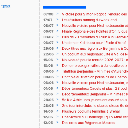
LIENS
>
07/08
Victoire pour Simon Ragot à l'enduro des
>
17/07
Les résultats running du week-end
>
08/07
Nouvelle victoire pour Nadine Jouaudin et
>
06/07
Finale Régionale des Pointes d'Or : 5 qual
>
03/07
Plus de 70 membres du club à la Granvilla
>
03/07
Un dernier Kid réussi pour l'Ecole d'Athlé
>
29/06
Deux titres aux régionaux Benjamins à C
>
22/06
Un podium aux régionaux Elite à Val de R
>
15/06
Nouveauté pour la rentrée 2026-2027 : o
Baby Athlé
>
10/06
De nombreux granvillais à Jullouville et la
Jouaudin et Marius Delchard
>
08/06
Triathlon Benjamins - Minimes d'Avranche
victoire
>
08/06
Un triplé au triathlon poussins de Cherbo
>
03/06
Nouvelle victoire pour Nadine Jouaudin, 
granvillais à Saint-Loup
>
01/06
Départementaux Cadets et plus : 28 podiu
>
01/06
Départementaux Benjamins - Minimes : 14
>
28/05
5e Kid Athle : nos jeunes ont assuré sous 
>
28/05
2nd tour interclubs: le club se classe 6e 
>
14/05
Plusieurs podiums féminins à Bréhal
>
12/05
Une victoire au Challenge Equip'Athlé est
>
12/05
Des titres aux Régionaux Masters