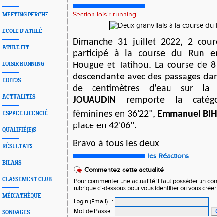
Section loisir running
MEETING PERCHE
ECOLE D'ATHLÉ
Dimanche 31 juillet 2022, 2
cour
ATHLE FIT
participé à la course du Run en
Hougue et Tatihou. La course de 8
LOISIR RUNNING
descendante avec des passages dan
EDITOS
de centimètres d'eau sur la
ACTUALITÉS
JOUAUDIN
remporte la catég
féminines
en 36'22",
Emmanuel BI
ESPACE LICENCIÉ
place en 42'06''.
QUALIFIÉ(E)S
Bravo à tous les deux
RÉSULTATS
les Réactions
BILANS
Commentez cette actualité
CLASSEMENT CLUB
Pour commenter une actualité il faut posséder un compt
rubrique ci-dessous pour vous identifier ou vous crée
MÉDIATHÈQUE
Login (Email)
:
Mot de Passe
:
SONDAGES