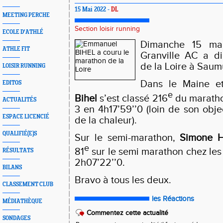
15 Mai 2022 -
DL
MEETING PERCHE
Section loisir running
ECOLE D'ATHLÉ
Dimanche 15 ma
ATHLE FIT
Granville AC a d
de la Loire à Saum
LOISIR RUNNING
Dans le Maine e
EDITOS
e
Bihel
s’est classé 216
du maratho
ACTUALITÉS
3 en 4h17’59’’0 (loin de son obje
ESPACE LICENCIÉ
de la chaleur).
QUALIFIÉ(E)S
Sur le semi-marathon,
Simone 
e
81
sur le semi marathon chez le
RÉSULTATS
2h07’22’’0.
BILANS
Bravo à tous les deux.
CLASSEMENT CLUB
les Réactions
MÉDIATHÈQUE
Commentez cette actualité
SONDAGES