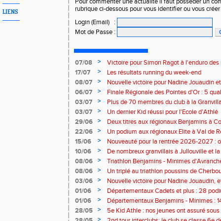
Pour commenter une actualité il faut posséder un compt
rubrique ci-dessous pour vous identifier ou vous crée
LIENS
Login (Email)
:
Mot de Passe
:
>
07/08
Victoire pour Simon Ragot à l'enduro des
>
17/07
Les résultats running du week-end
>
08/07
Nouvelle victoire pour Nadine Jouaudin et
>
06/07
Finale Régionale des Pointes d'Or : 5 qual
>
03/07
Plus de 70 membres du club à la Granvilla
>
03/07
Un dernier Kid réussi pour l'Ecole d'Athlé
>
29/06
Deux titres aux régionaux Benjamins à C
>
22/06
Un podium aux régionaux Elite à Val de R
>
15/06
Nouveauté pour la rentrée 2026-2027 : o
Baby Athlé
>
10/06
De nombreux granvillais à Jullouville et la
Jouaudin et Marius Delchard
>
08/06
Triathlon Benjamins - Minimes d'Avranche
victoire
>
08/06
Un triplé au triathlon poussins de Cherbo
>
03/06
Nouvelle victoire pour Nadine Jouaudin, 
granvillais à Saint-Loup
>
01/06
Départementaux Cadets et plus : 28 podiu
>
01/06
Départementaux Benjamins - Minimes : 14
>
28/05
5e Kid Athle : nos jeunes ont assuré sous 
>
28/05
2nd tour interclubs: le club se classe 6e 