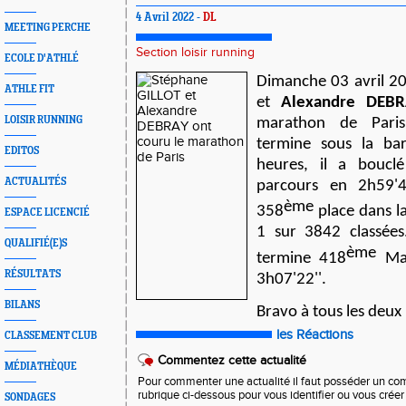
4 Avril 2022 -
DL
MEETING PERCHE
Section loisir running
ECOLE D'ATHLÉ
Dimanche 03 avril 2
ATHLE FIT
et
Alexandre DEBR
LOISIR RUNNING
marathon de Par
termine sous la ba
EDITOS
heures, il a bouc
ACTUALITÉS
parcours en 2h59'4
ème
358
place dans l
ESPACE LICENCIÉ
1 sur 3842 classée
QUALIFIÉ(E)S
ème
termine 418
Ma
RÉSULTATS
3h07'22''.
BILANS
Bravo à tous les deux
les Réactions
CLASSEMENT CLUB
Commentez cette actualité
MÉDIATHÈQUE
Pour commenter une actualité il faut posséder un compt
rubrique ci-dessous pour vous identifier ou vous crée
SONDAGES