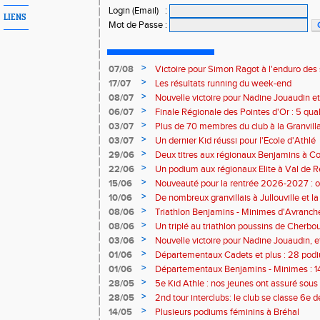
Login (Email)
:
LIENS
Mot de Passe
:
>
07/08
Victoire pour Simon Ragot à l'enduro des
>
17/07
Les résultats running du week-end
>
08/07
Nouvelle victoire pour Nadine Jouaudin et
>
06/07
Finale Régionale des Pointes d'Or : 5 qual
>
03/07
Plus de 70 membres du club à la Granvilla
>
03/07
Un dernier Kid réussi pour l'Ecole d'Athlé
>
29/06
Deux titres aux régionaux Benjamins à C
>
22/06
Un podium aux régionaux Elite à Val de R
>
15/06
Nouveauté pour la rentrée 2026-2027 : o
Baby Athlé
>
10/06
De nombreux granvillais à Jullouville et la
Jouaudin et Marius Delchard
>
08/06
Triathlon Benjamins - Minimes d'Avranche
victoire
>
08/06
Un triplé au triathlon poussins de Cherbo
>
03/06
Nouvelle victoire pour Nadine Jouaudin, 
granvillais à Saint-Loup
>
01/06
Départementaux Cadets et plus : 28 podiu
>
01/06
Départementaux Benjamins - Minimes : 14
>
28/05
5e Kid Athle : nos jeunes ont assuré sous 
>
28/05
2nd tour interclubs: le club se classe 6e 
>
14/05
Plusieurs podiums féminins à Bréhal