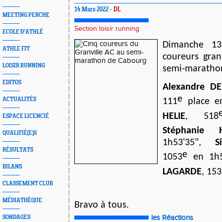
14 Mars 2022 -
DL
MEETING PERCHE
Section loisir running
ECOLE D'ATHLÉ
Dimanche 13
ATHLE FIT
coureurs granv
LOISIR RUNNING
semi-maratho
EDITOS
Alexandre D
e
ACTUALITÉS
111
place e
HELIE
, 518
ESPACE LICENCIÉ
Stéphanie H
QUALIFIÉ(E)S
1h53'35",
S
RÉSULTATS
e
1053
en 1h
BILANS
LAGARDE
, 15
CLASSEMENT CLUB
MÉDIATHÈQUE
Bravo à tous.
les Réactions
SONDAGES