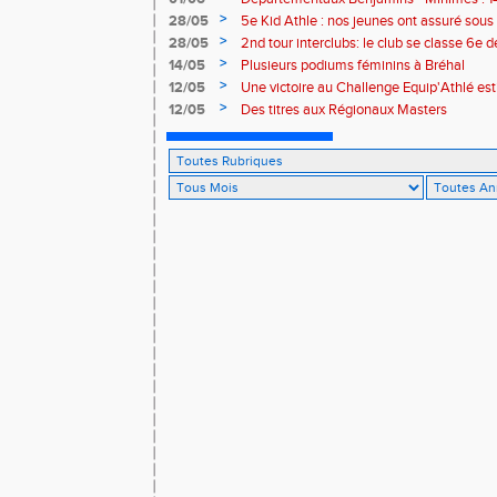
>
28/05
5e Kid Athle : nos jeunes ont assuré sous 
>
28/05
2nd tour interclubs: le club se classe 6e 
>
14/05
Plusieurs podiums féminins à Bréhal
>
12/05
Une victoire au Challenge Equip'Athlé est
>
12/05
Des titres aux Régionaux Masters