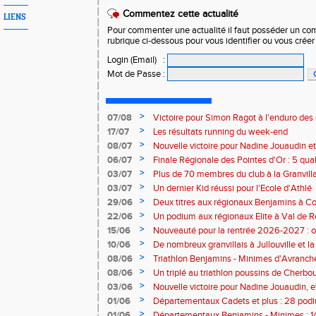
Commentez cette actualité
LIENS
Pour commenter une actualité il faut posséder un compt
rubrique ci-dessous pour vous identifier ou vous crée
Login (Email)
:
Mot de Passe
:
>
07/08
Victoire pour Simon Ragot à l'enduro des
>
17/07
Les résultats running du week-end
>
08/07
Nouvelle victoire pour Nadine Jouaudin et
>
06/07
Finale Régionale des Pointes d'Or : 5 qual
>
03/07
Plus de 70 membres du club à la Granvilla
>
03/07
Un dernier Kid réussi pour l'Ecole d'Athlé
>
29/06
Deux titres aux régionaux Benjamins à C
>
22/06
Un podium aux régionaux Elite à Val de R
>
15/06
Nouveauté pour la rentrée 2026-2027 : o
Baby Athlé
>
10/06
De nombreux granvillais à Jullouville et la
Jouaudin et Marius Delchard
>
08/06
Triathlon Benjamins - Minimes d'Avranche
victoire
>
08/06
Un triplé au triathlon poussins de Cherbo
>
03/06
Nouvelle victoire pour Nadine Jouaudin, 
granvillais à Saint-Loup
>
01/06
Départementaux Cadets et plus : 28 podiu
>
01/06
Départementaux Benjamins - Minimes : 14