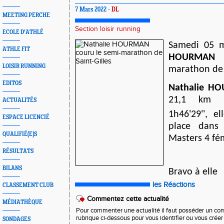
7 Mars 2022 -
DL
MEETING PERCHE
Section loisir running
ECOLE D'ATHLÉ
Samedi 05 
ATHLE FIT
HOURMAN
a
LOISIR RUNNING
marathon de S
EDITOS
Nathalie H
21,1 km 
ACTUALITÉS
1h46'29'', e
ESPACE LICENCIÉ
place dans 
QUALIFIÉ(E)S
Masters 4 fé
RÉSULTATS
BILANS
Bravo à elle
les Réactions
CLASSEMENT CLUB
Commentez cette actualité
MÉDIATHÈQUE
Pour commenter une actualité il faut posséder un compt
rubrique ci-dessous pour vous identifier ou vous crée
SONDAGES