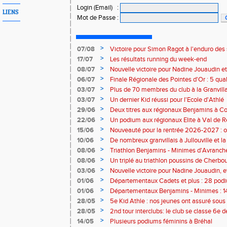
Login (Email)
:
LIENS
Mot de Passe
:
>
07/08
Victoire pour Simon Ragot à l'enduro des
>
17/07
Les résultats running du week-end
>
08/07
Nouvelle victoire pour Nadine Jouaudin et
>
06/07
Finale Régionale des Pointes d'Or : 5 qual
>
03/07
Plus de 70 membres du club à la Granvilla
>
03/07
Un dernier Kid réussi pour l'Ecole d'Athlé
>
29/06
Deux titres aux régionaux Benjamins à C
>
22/06
Un podium aux régionaux Elite à Val de R
>
15/06
Nouveauté pour la rentrée 2026-2027 : o
Baby Athlé
>
10/06
De nombreux granvillais à Jullouville et la
Jouaudin et Marius Delchard
>
08/06
Triathlon Benjamins - Minimes d'Avranche
victoire
>
08/06
Un triplé au triathlon poussins de Cherbo
>
03/06
Nouvelle victoire pour Nadine Jouaudin, 
granvillais à Saint-Loup
>
01/06
Départementaux Cadets et plus : 28 podiu
>
01/06
Départementaux Benjamins - Minimes : 14
>
28/05
5e Kid Athle : nos jeunes ont assuré sous 
>
28/05
2nd tour interclubs: le club se classe 6e 
>
14/05
Plusieurs podiums féminins à Bréhal