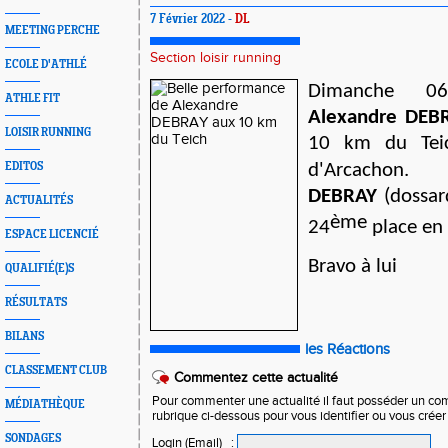
7 Février 2022 -
DL
MEETING PERCHE
Section loisir running
ECOLE D'ATHLÉ
Dimanche 06
ATHLE FIT
Alexandre DEB
LOISIR RUNNING
10 km du Teic
EDITOS
d'Arcachon.
DEBRAY
(dossar
ACTUALITÉS
ème
24
place
en 
ESPACE LICENCIÉ
Bravo à lui
QUALIFIÉ(E)S
RÉSULTATS
BILANS
les Réactions
CLASSEMENT CLUB
Commentez cette actualité
Pour commenter une actualité il faut posséder un compt
MÉDIATHÈQUE
rubrique ci-dessous pour vous identifier ou vous crée
SONDAGES
Login (Email)
: