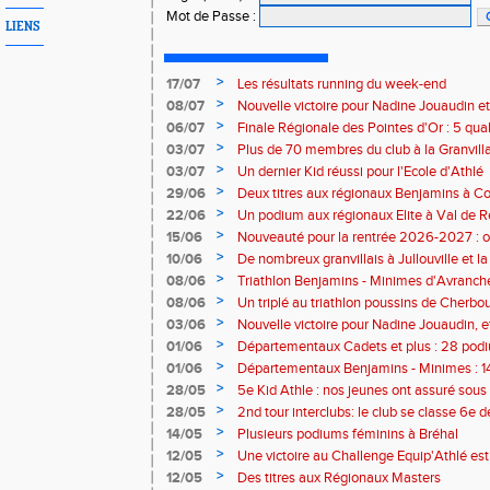
Mot de Passe
:
LIENS
>
17/07
Les résultats running du week-end
>
08/07
Nouvelle victoire pour Nadine Jouaudin et
>
06/07
Finale Régionale des Pointes d'Or : 5 qual
>
03/07
Plus de 70 membres du club à la Granvilla
>
03/07
Un dernier Kid réussi pour l'Ecole d'Athlé
>
29/06
Deux titres aux régionaux Benjamins à C
>
22/06
Un podium aux régionaux Elite à Val de R
>
15/06
Nouveauté pour la rentrée 2026-2027 : o
Baby Athlé
>
10/06
De nombreux granvillais à Jullouville et la
Jouaudin et Marius Delchard
>
08/06
Triathlon Benjamins - Minimes d'Avranche
victoire
>
08/06
Un triplé au triathlon poussins de Cherbo
>
03/06
Nouvelle victoire pour Nadine Jouaudin, 
granvillais à Saint-Loup
>
01/06
Départementaux Cadets et plus : 28 podiu
>
01/06
Départementaux Benjamins - Minimes : 14
>
28/05
5e Kid Athle : nos jeunes ont assuré sous 
>
28/05
2nd tour interclubs: le club se classe 6e 
>
14/05
Plusieurs podiums féminins à Bréhal
>
12/05
Une victoire au Challenge Equip'Athlé est
>
12/05
Des titres aux Régionaux Masters