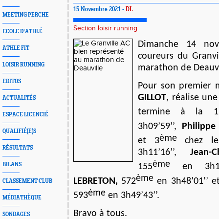
15 Novembre 2021 -
DL
MEETING PERCHE
Section loisir running
ECOLE D'ATHLÉ
Dimanche 14 nov
ATHLE FIT
coureurs du Granvi
LOISIR RUNNING
marathon de Deauvi
EDITOS
Pour son premier
GILLOT
, réalise une
ACTUALITÉS
termine à la 1
ESPACE LICENCIÉ
3h09’59’’,
Philippe
QUALIFIÉ(E)S
ème
et 3
chez le
RÉSULTATS
3h11’16’’,
Jean-C
ème
BILANS
155
en 3h13
ème
LEBRETON,
572
en 3h48’01’’ e
CLASSEMENT CLUB
ème
593
en 3h49’43’’.
MÉDIATHÈQUE
Bravo à tous.
SONDAGES