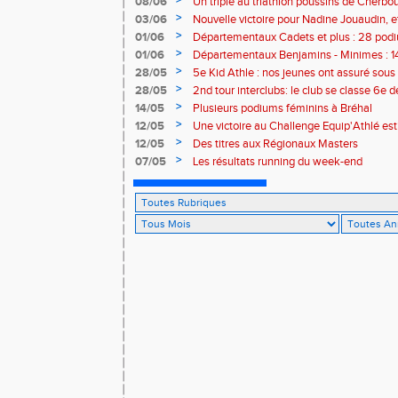
08/06
Un triplé au triathlon poussins de Cherbo
>
03/06
Nouvelle victoire pour Nadine Jouaudin, 
granvillais à Saint-Loup
>
01/06
Départementaux Cadets et plus : 28 podiu
>
01/06
Départementaux Benjamins - Minimes : 14
>
28/05
5e Kid Athle : nos jeunes ont assuré sous 
>
28/05
2nd tour interclubs: le club se classe 6e 
>
14/05
Plusieurs podiums féminins à Bréhal
>
12/05
Une victoire au Challenge Equip'Athlé est
>
12/05
Des titres aux Régionaux Masters
>
07/05
Les résultats running du week-end