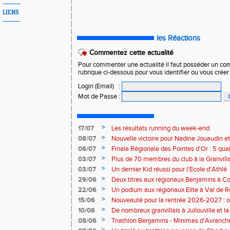
LIENS
les Réactions
Commentez cette actualité
Pour commenter une actualité il faut posséder un compt
rubrique ci-dessous pour vous identifier ou vous crée
Login (Email)
:
Mot de Passe
:
>
17/07
Les résultats running du week-end
>
08/07
Nouvelle victoire pour Nadine Jouaudin et
>
06/07
Finale Régionale des Pointes d'Or : 5 qual
>
03/07
Plus de 70 membres du club à la Granvilla
>
03/07
Un dernier Kid réussi pour l'Ecole d'Athlé
>
29/06
Deux titres aux régionaux Benjamins à C
>
22/06
Un podium aux régionaux Elite à Val de R
>
15/06
Nouveauté pour la rentrée 2026-2027 : o
Baby Athlé
>
10/06
De nombreux granvillais à Jullouville et la
Jouaudin et Marius Delchard
>
08/06
Triathlon Benjamins - Minimes d'Avranche
victoire
>