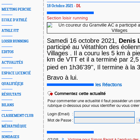
18 Octobre 2021 -
DL
MEETING PERCHE
Section loisir running
ECOLE D'ATHLÉ
ATHLE FIT
Samedi 16 octobre 2021,
Denis
LOISIR RUNNING
participé au Vétathlon des éolie
Villages .
Il
a couru les 5 km à pie
EDITOS
km de VTT et il a terminé par 2,
ACTUALITÉS
pied en
1h36'39'', Il termine à la 
ESPACE LICENCIÉ
Bravo à lui.
QUALIFIÉ(E)S
les Réactions
Commentez cette actualité
RÉSULTATS
Pour commenter une actualité il faut posséder un compt
BILANS
rubrique ci-dessous pour vous identifier ou vous crée
Login (Email)
:
CLASSEMENT CLUB
Mot de Passe
:
MÉDIATHÈQUE
SONDAGES
>
07/08
Victoire pour Simon Ragot à l'enduro des