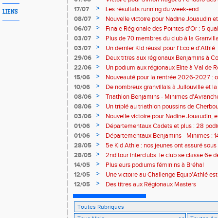
>
17/07
Les résultats running du week-end
LIENS
>
08/07
Nouvelle victoire pour Nadine Jouaudin et
>
06/07
Finale Régionale des Pointes d'Or : 5 qual
>
03/07
Plus de 70 membres du club à la Granvilla
>
03/07
Un dernier Kid réussi pour l'Ecole d'Athlé
>
29/06
Deux titres aux régionaux Benjamins à C
>
22/06
Un podium aux régionaux Elite à Val de R
>
15/06
Nouveauté pour la rentrée 2026-2027 : o
Baby Athlé
>
10/06
De nombreux granvillais à Jullouville et la
Jouaudin et Marius Delchard
>
08/06
Triathlon Benjamins - Minimes d'Avranche
victoire
>
08/06
Un triplé au triathlon poussins de Cherbo
>
03/06
Nouvelle victoire pour Nadine Jouaudin, 
granvillais à Saint-Loup
>
01/06
Départementaux Cadets et plus : 28 podiu
>
01/06
Départementaux Benjamins - Minimes : 14
>
28/05
5e Kid Athle : nos jeunes ont assuré sous 
>
28/05
2nd tour interclubs: le club se classe 6e 
>
14/05
Plusieurs podiums féminins à Bréhal
>
12/05
Une victoire au Challenge Equip'Athlé est
>
12/05
Des titres aux Régionaux Masters