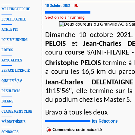
10 Octobre 2021 -
DL
MEETING PERCHE
Section loisir running
ECOLE D'ATHLÉ
ATHLE FIT
Dimanche 10 octobre 2021
LOISIR RUNNING
PELOIS
et
Jean-Charles D
EDITOS
couru course SAINT-HILAIRE
ACTUALITÉS
Christophe PELOIS
termine à 
a couru les 16,5 km du parc
ESPACE LICENCIÉ
QUALIFIÉ(E)S
Jean-Charles DELENTAIGNE
1h15'56'', elle termine sur 
RÉSULTATS
du podium chez les Master 5.
BILANS
Bravo à tous les deux
CLASSEMENT CLUB
les Réactions
MÉDIATHÈQUE
Commentez cette actualité
SONDAGES