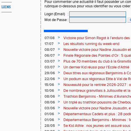
Pour commenter une actualité il faut posséder un compt
rubrique ci-dessous pour vous identifier ou vous crée
LIENS
Login (Email)
:
Mot de Passe
:
>
07/08
Victoire pour Simon Ragot à l'enduro des
>
17/07
Les résultats running du week-end
>
08/07
Nouvelle victoire pour Nadine Jouaudin et
>
06/07
Finale Régionale des Pointes d'Or : 5 qual
>
03/07
Plus de 70 membres du club à la Granvilla
>
03/07
Un dernier Kid réussi pour l'Ecole d'Athlé
>
29/06
Deux titres aux régionaux Benjamins à C
>
22/06
Un podium aux régionaux Elite à Val de R
>
15/06
Nouveauté pour la rentrée 2026-2027 : o
Baby Athlé
>
10/06
De nombreux granvillais à Jullouville et la
Jouaudin et Marius Delchard
>
08/06
Triathlon Benjamins - Minimes d'Avranche
victoire
>
08/06
Un triplé au triathlon poussins de Cherbo
>
03/06
Nouvelle victoire pour Nadine Jouaudin, 
granvillais à Saint-Loup
>
01/06
Départementaux Cadets et plus : 28 podiu
>
01/06
Départementaux Benjamins - Minimes : 14
>
28/05
5e Kid Athle : nos jeunes ont assuré sous 