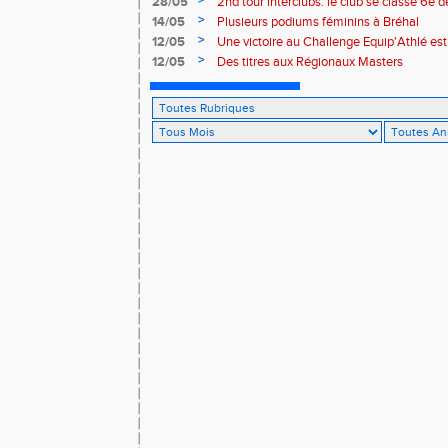
>
28/05
2nd tour interclubs: le club se classe 6e 
>
14/05
Plusieurs podiums féminins à Bréhal
>
12/05
Une victoire au Challenge Equip'Athlé est
>
12/05
Des titres aux Régionaux Masters