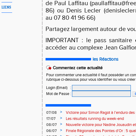
de Paul Laffitau (paullaffitau@fr
LIENS
86) ou Denis Lecler (denislecle
au 07 80 41 96 66)
Partagez largement autour de vou
IMPORTANT : le pass sanitaire
accéder au complexe Jean Galfio
les Réactions
Commentez cette actualité
Pour commenter une actualité il faut posséder un compt
rubrique ci-dessous pour vous identifier ou vous crée
Login (Email)
:
Mot de Passe
:
>
07/08
Victoire pour Simon Ragot à l'enduro des
>
17/07
Les résultats running du week-end
>
08/07
Nouvelle victoire pour Nadine Jouaudin et
>
06/07
Finale Régionale des Pointes d'Or : 5 qual