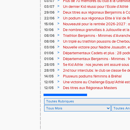
>
03/07
Plus de 70 membres du club à la Granvilla
>
03/07
Un dernier Kid réussi pour l'Ecole d'Athlé
>
29/06
Deux titres aux régionaux Benjamins à C
>
22/06
Un podium aux régionaux Elite à Val de R
>
15/06
Nouveauté pour la rentrée 2026-2027 : o
Baby Athlé
>
10/06
De nombreux granvillais à Jullouville et la
Jouaudin et Marius Delchard
>
08/06
Triathlon Benjamins - Minimes d'Avranche
victoire
>
08/06
Un triplé au triathlon poussins de Cherbo
>
03/06
Nouvelle victoire pour Nadine Jouaudin, 
granvillais à Saint-Loup
>
01/06
Départementaux Cadets et plus : 28 podiu
>
01/06
Départementaux Benjamins - Minimes : 14
>
28/05
5e Kid Athle : nos jeunes ont assuré sous 
>
28/05
2nd tour interclubs: le club se classe 6e 
>
14/05
Plusieurs podiums féminins à Bréhal
>
12/05
Une victoire au Challenge Equip'Athlé est
>
12/05
Des titres aux Régionaux Masters