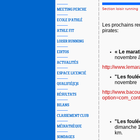
Section loisir running
MEETING PERCHE
ECOLE D'ATHLÉ
Les prochains re
pirates:
ATHLE FIT
LOISIR RUNNING
« Le mara
EDITOS
novembre à
ACTUALITÉS
http://www.lemar
ESPACE LICENCIÉ
"Les foulé
novembre
QUALIFIÉ(E)S
http://www.baco
RÉSULTATS
option=com_con
BILANS
CLASSEMENT CLUB
"Les foulé
dimanche 1
MÉDIATHÈQUE
km.
SONDAGES