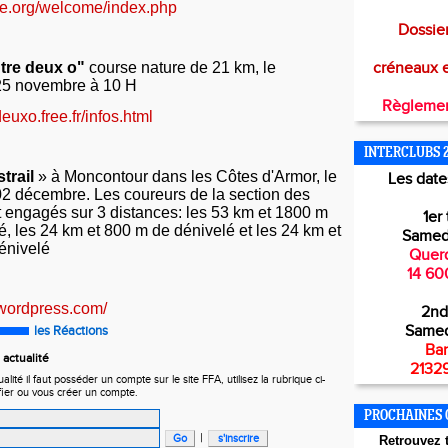
se.org/welcome/index.php
Dossier
tre deux o"
course nature de 21 km, le
créneaux 
5 novembre à 10 H
Règlemen
deuxo.free.fr/infos.html
INTERCLUBS 
trail
» à Moncontour dans les Côtes d'Armor, le
Les dates
2 décembre. Les coureurs de la section des
t engagés sur 3 distances: les 53 km et 1800 m
1er 
é, les 24 km et 800 m de dénivelé et les 24 km et
Samed
énivelé
Querq
14 60
l.wordpress.com/
2nd
Samed
les Réactions
Bar
actualité
21329
ité il faut posséder un compte sur le site FFA, utilisez la rubrique ci-
fier ou vous créer un compte.
PROCHAINES 
|
Retr
ouvez t