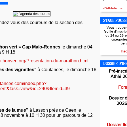
d'Athlétisme.
STAGE POUSS
ndez-vous des coureurs de la section des
Vous trouver
feuille d'inscri
du 24 au 26 a
catégorie
ben
thon vert » Cap Malo-Rennes
le dimanche 04
Insc
 9 H 15
athonvert.org/Presentation-du-marathon.html
DOSSIER D'IN
es des vignettes"
à Coutances, le dimanche 18
Pré-inscr
Athlé 2
utances.com/index.php?
Form
tent&task=view&id=240&Itemid=39
Dossier d
2026
es de la mue"
à Lasson près de Caen le
8 novembre à 10 H 30 pour un parcours de 12
Dossier li