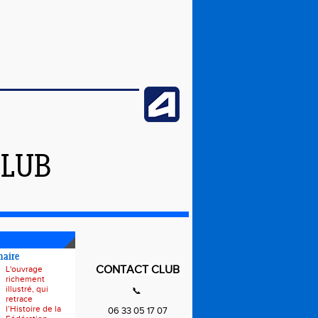
CLUB
naire
CONTACT CLUB
L'ouvrage
richement
illustré, qui
📞
retrace
l’Histoire de la
06 33 05 17 07