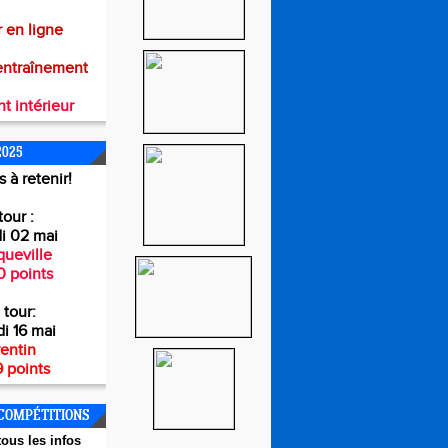
 en ligne
entraînement
t intérieur
2025
 à retenir!
tour :
i 02 mai
ueville
0 points
 tour:
i 16 mai
entin
 points
COMPÉTITIONS
ous les infos