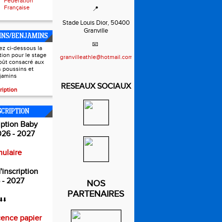
Fédération
Française
📍
Stade Louis Dior, 50400
Granville
INS/BENJAMINS
📧
ez ci-dessous la
ption pour le stage
granvilleathle@hotmail.com
oût consacré aux
s poussins et
jamins
RESEAUX SOCIAUX
ription
SCRIPTION
iption Baby
026 - 2027
ulaire
'inscription
 - 2027
NOS
PARTENAIRES
⬇️⬇️
cence papier