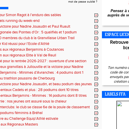
mot de passe oublié ?
Pensez à v
pour Simon Ragot à l'enduro des sables
auprès de vo
tats running du week-end
victoire pour Nadine Jouaudin et Paul Ruault
gionale des Pointes d'Or : 5 qualifiés et 1 podium
ESPACE LICE
0 membres du club à la Granvillaise Urban Trail
Retrouve
 Kid réussi pour l'Ecole d'Athlé
lic
es aux régionaux Benjamins à Coutances
 aux régionaux Elite à Val de Reuil
 pour la rentrée 2026-2027 : ouverture d'une section
lé
x granvillais à Jullouville et la victoire pour Nadine
Ton numéro d
et Marius Delchard
code de con
 Benjamins - Minimes d'Avranches : 4 podiums dont 1
envoyés par 
 au triathlon poussins de Cherbourg
création 
victoire pour Nadine Jouaudin, et beau podium des jeunes
s à Saint-Loup
ntaux Cadets et plus : 28 podiums dont 10 titres
LABELS FFA
ntaux Benjamins - Minimes : 14 podiums dont 8 titres
hle : nos jeunes ont assuré sous la chaleur
interclubs: le club se classe 6e de la poule de classement
 podiums féminins à Bréhal
ire au Challenge Equip'Athlé estivale
s aux Régionaux Masters