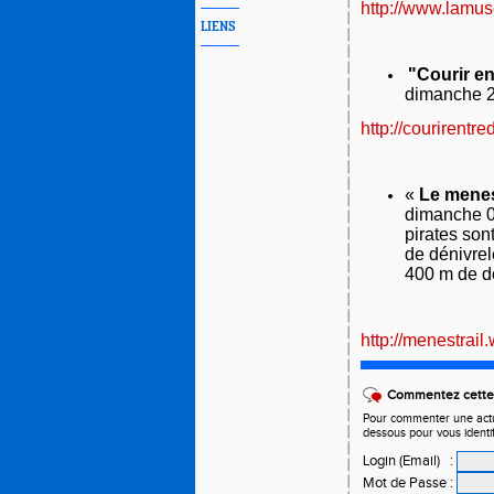
http://www.lamu
LIENS
"Courir en
dimanche 2
http://courirentre
«
Le menes
dimanche 0
pirates son
de dénivrel
400 m de d
http://menestrai
Commentez cette 
Pour commenter une actual
dessous pour vous identi
Login (Email)
:
Mot de Passe
: