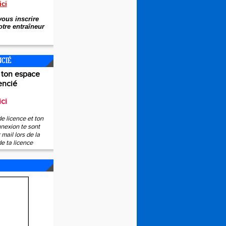
ici
ous inscrire
tre entraîneur
NCIÉ
 ton espace
encié
ici
e licence et ton
nexion te sont
mail lors de la
de ta licence