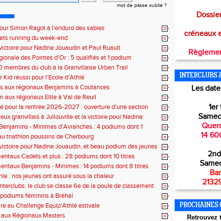
mot de passe oublié ?
Dossier
pour Simon Ragot à l'enduro des sables
créneaux 
tats running du week-end
victoire pour Nadine Jouaudin et Paul Ruault
Règlemen
gionale des Pointes d'Or : 5 qualifiés et 1 podium
0 membres du club à la Granvillaise Urban Trail
INTERCLUBS 
 Kid réussi pour l'Ecole d'Athlé
es aux régionaux Benjamins à Coutances
Les dates
 aux régionaux Elite à Val de Reuil
1er 
 pour la rentrée 2026-2027 : ouverture d'une section
lé
Samed
x granvillais à Jullouville et la victoire pour Nadine
et Marius Delchard
Querq
 Benjamins - Minimes d'Avranches : 4 podiums dont 1
14 60
 au triathlon poussins de Cherbourg
victoire pour Nadine Jouaudin, et beau podium des jeunes
2nd
s à Saint-Loup
ntaux Cadets et plus : 28 podiums dont 10 titres
Samed
ntaux Benjamins - Minimes : 14 podiums dont 8 titres
Bar
hle : nos jeunes ont assuré sous la chaleur
21329
interclubs: le club se classe 6e de la poule de classement
 podiums féminins à Bréhal
ire au Challenge Equip'Athlé estivale
PROCHAINES 
s aux Régionaux Masters
Retr
ouvez t