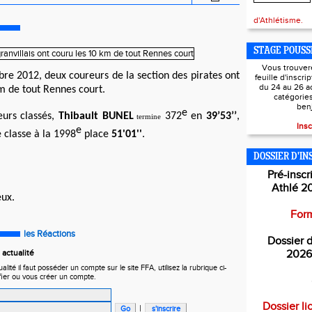
d'Athlétisme.
STAGE POUSS
Vous trouver
bre 2012, deux
coureurs de la section des pirates ont
feuille d'inscri
du 24 au 26 a
m de tout Rennes court.
catégorie
ben
e
eurs classés,
Thibault BUNEL
372
en
39
’53’’
,
termine
Insc
e
 classe à la 1998
place
51'01''
.
DOSSIER D'IN
Pré-inscr
Athlé 2
eux.
Form
les Réactions
Dossier d
actualité
2026
ité il faut posséder un compte sur le site FFA, utilisez la rubrique ci-
fier ou vous créer un compte.
Dossier li
|