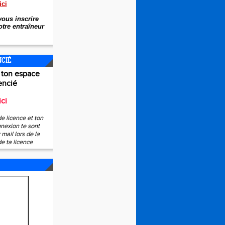
ici
ous inscrire
tre entraîneur
NCIÉ
 ton espace
encié
ici
e licence et ton
nexion te sont
mail lors de la
de ta licence