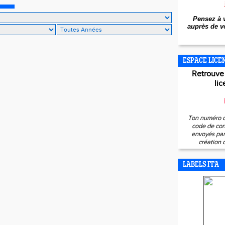
Pensez à v
auprès de vo
ESPACE LICE
Retrouve
lic
Ton numéro d
code de con
envoyés par 
création 
LABELS FFA