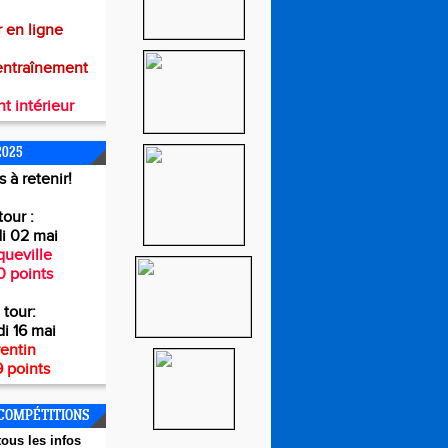
 en ligne
entraînement
t intérieur
2025
 à retenir!
tour :
i 02 mai
ueville
0 points
 tour:
i 16 mai
entin
 points
COMPÉTITIONS
ous les infos