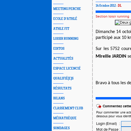
14 Octobre 2012 -
DL
MEETING PERCHE
Section loisir running
ECOLE D'ATHLÉ
ATHLE FIT
Dimanche 14 octo
participé aux 10 k
LOISIR RUNNING
Sur les 5752 cour
EDITOS
Mireille JARDIN
se
ACTUALITÉS
ESPACE LICENCIÉ
QUALIFIÉ(E)S
Bravo à tous les d
RÉSULTATS
BILANS
Commentez cette 
CLASSEMENT CLUB
Pour commenter une actual
dessous pour vous identi
MÉDIATHÈQUE
Login (Email)
:
SONDAGES
Mot de Passe
: