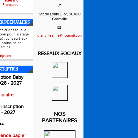
Fédération
Française
📍
Stade Louis Dior, 50400
Granville
INS/BENJAMINS
📧
ez ci-dessous la
ption pour le stage
granvilleathle@hotmail.com
oût consacré aux
s poussins et
jamins
RESEAUX SOCIAUX
ription
SCRIPTION
iption Baby
026 - 2027
ulaire
'inscription
 - 2027
NOS
PARTENAIRES
⬇️⬇️
cence papier